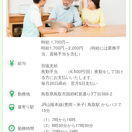
時給 1,700円～
時給1,700円～2,200円 （時給には業務手
当、資格手当を含む）
給与
別途支給
夜勤手当 （6,500円/回）夜勤をして頂け
る方にお支払いいたします。
毎月20日締め 翌月5日支払い
勤務地
鳥取県鳥取市国府町新通り3丁目368-2
JR山陰本線(豊岡～米子) 鳥取駅 からバスで
最寄り駅
15分
（1）7時から16時
（2）8時30分から17時30分
勤務時間
（3）10時から19時