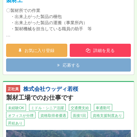
製材工
〇製材所での作業
・出来上がった製品の梱包
・出来上がった製品の運搬（事業所内）
・製材機械を担当している職員の助手 等
未経験の方も大歓迎！
最初は先輩職員と組んで仕事を覚えて頂きます。
お気に入り登録
詳細を見る
応募する
株式会社ウッディ若桜
正社員
製材工場でのお仕事です
未経験OK
ミドル・シニア活躍
交通費支給
車通勤可
オフィスが分煙
資格取得者優遇
面接1回
資格支援制度あり
昇給あり