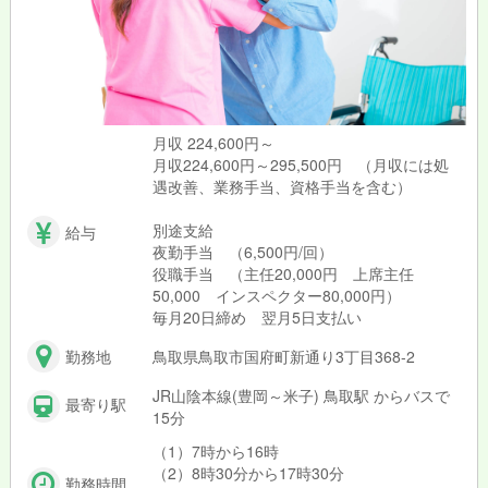
月収 224,600円～
月収224,600円～295,500円 （月収には処
遇改善、業務手当、資格手当を含む）
別途支給
給与
夜勤手当 （6,500円/回）
役職手当 （主任20,000円 上席主任
50,000 インスペクター80,000円）
毎月20日締め 翌月5日支払い
勤務地
鳥取県鳥取市国府町新通り3丁目368-2
JR山陰本線(豊岡～米子) 鳥取駅 からバスで
最寄り駅
15分
（1）7時から16時
（2）8時30分から17時30分
勤務時間