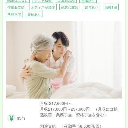
作業服支給
オフィスが禁煙
残業代支給
賞与あり
面接1回
学歴不問
昇給あり
月収 217,600円～
月収217,600円～237,600円 （月収には処
遇改善、業務手当、資格手当を含む）
給与
別途支給 （夜勤手当6,500円/回）