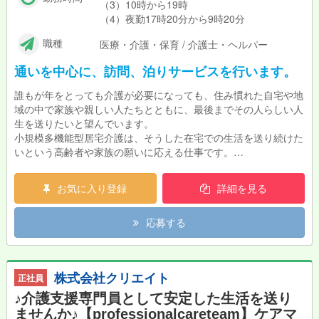
（3）10時から19時
（4）夜勤17時20分から9時20分
職種
医療・介護・保育 / 介護士・ヘルパー
通いを中心に、訪問、泊りサービスを行います。
誰もが年をとっても介護が必要になっても、住み慣れた自宅や地
域の中で家族や親しい人たちとともに、最後までその人らしい人
生を送りたいと望んでいます。
小規模多機能型居宅介護は、そうした在宅での生活を送り続けた
いという高齢者や家族の願いに応える仕事です。
送迎業務もあり（軽自動車AT） 夜勤あり
お気に入り登録
詳細を見る
応募する
株式会社クリエイト
正社員
♪介護支援専門員として安定した生活を送り
ませんか♪【professionalcareteam】ケアマ