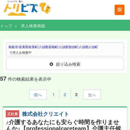
トップ
求人検索画面
鳥取市/岩美郡岩美町/八頭郡若桜町/八頭郡智頭町/八頭郡八頭町
で求人を検索中
絞り込み検索
57
件の検索結果を表示中
1
2
3
前
次
株式会社クリエイト
正社員
♪介護するあなたにも安らぐ時間を作りませ
んか♪【professionalcareteam】介護主任候