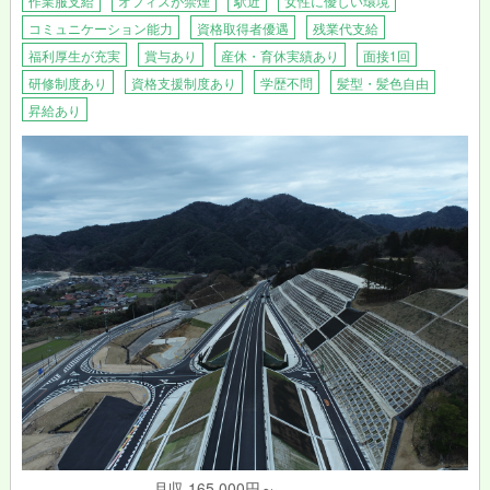
作業服支給
オフィスが禁煙
駅近
女性に優しい環境
コミュニケーション能力
資格取得者優遇
残業代支給
福利厚生が充実
賞与あり
産休・育休実績あり
面接1回
研修制度あり
資格支援制度あり
学歴不問
髪型・髪色自由
昇給あり
月収 165,000円～