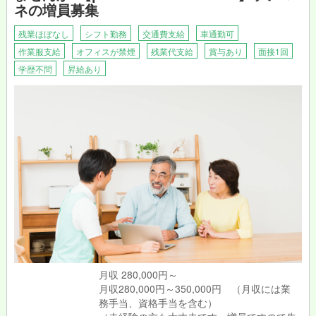
ネの増員募集
残業ほぼなし
シフト勤務
交通費支給
車通勤可
作業服支給
オフィスが禁煙
残業代支給
賞与あり
面接1回
学歴不問
昇給あり
月収 280,000円～
月収280,000円～350,000円 （月収には業
務手当、資格手当を含む）