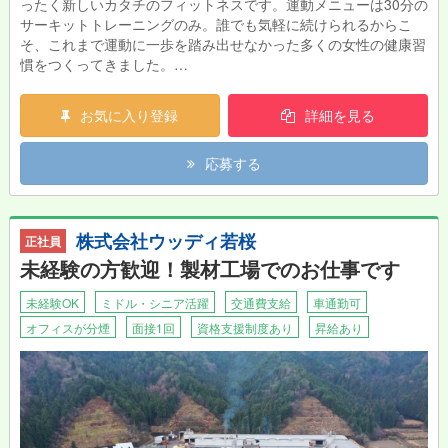
ったく新しいカタチのフィットネスです。運動メニューは30分の
サーキットトレーニングのみ。誰でも気軽に続けられるからこ
そ、これまで運動に一歩を踏み出せなかった多くの女性の健康習
慣をつくってきました。
8年連続で顧客満足度No1（※）を獲得しており、本当にお客様に
喜んでいただけるサポートができるフィットネスです。同時に女
お気に入り登録
詳細を見る
性が働きやすい環境づくりにも力を入れている、やりがいと働き
やすさが両立できる職場です。 （※公益財団法人日本生産性本
応募する
部サービス産業生産性協議会「2022年度JCSI（日本版顧客満足
度指数調査）フィットネスクラブ部門」）
★カーブスで働く魅力★
株式会社ウッディ若桜
正社員
\カーブスのおすすめポイント/
やっぱり運動が好き。運動・健康にかかわりたい。 だけどプラ
未経験の方歓迎！製材工場でのお仕事です
イベートも大事にしたい。カーブスなら両立できます！
未経験OK
ミドル・シニア活躍
交通費支給
車通勤可
★こんな方にお勧め★
オフィスが分煙
面接1回
資格支援制度あり
昇給あり
・お話するのが好きな方
・人の役に立てる仕事がしたい方
・体を動かすのが好きな方
★自分で考え、行動する力が身につきます！★
「カーブス鳥取東店」「カーブス鳥取北店」「カーブスイオン鳥