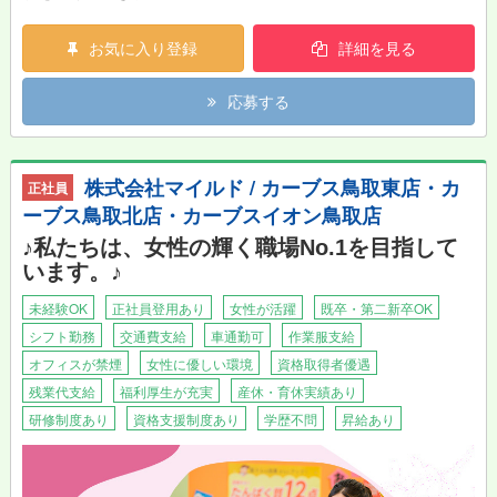
8年連続で顧客満足度No1（※）を獲得しており、本当にお客様に
喜んでいただけるサポートができるフィットネスです。同時に女
お気に入り登録
詳細を見る
性が働きやすい環境づくりにも力を入れている、やりがいと働き
やすさが両立できる職場です。 （※公益財団法人日本生産性本
応募する
部サービス産業生産性協議会「2022年度JCSI（日本版顧客満足
度指数調査）フィットネスクラブ部門」）
★カーブスで働く魅力★
株式会社マイルド / カーブス鳥取東店・カ
正社員
\カーブスのおすすめポイント/
ーブス鳥取北店・カーブスイオン鳥取店
やっぱり運動が好き。運動・健康にかかわりたい。 だけどプラ
イベートも大事にしたい。カーブスなら両立できます！
♪私たちは、女性の輝く職場No.1を目指して
います。♪
★こんな方にお勧め★
・お話するのが好きな方
未経験OK
正社員登用あり
女性が活躍
既卒・第二新卒OK
・人の役に立てる仕事がしたい方
シフト勤務
交通費支給
車通勤可
作業服支給
・体を動かすのが好きな方
オフィスが禁煙
女性に優しい環境
資格取得者優遇
★自分で考え、行動する力が身につきます！★
残業代支給
福利厚生が充実
産休・育休実績あり
「カーブス鳥取東店」「カーブス鳥取北店」「カーブスイオン鳥
研修制度あり
資格支援制度あり
学歴不問
昇給あり
取店」を運営するのは、株式会社マイルド。当社では、日々の業
務や研修会を通じて、全スタッフに自分で考え行動する力をみに
つけ、地域に貢献できる人材を育成したいと考えています。