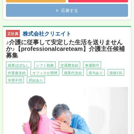
応募する
株式会社クリエイト
正社員
♪介護に従事して安定した生活を送りません
か♪【professionalcareteam】介護主任候補
募集
残業ほぼなし
シフト勤務
交通費支給
車通勤可
作業服支給
オフィスが禁煙
残業代支給
賞与あり
面接1回
学歴不問
昇給あり