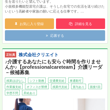
生を送りたいと望んでいます。
小規模多機能型居宅介護は、そうした在宅での生活を送り続けた
いという高齢者や家族の願いに応える仕事です。
送迎業務もあり（軽自動車AT） 夜勤あり
お気に入り登録
詳細を見る
応募する
株式会社クリエイト
正社員
♪介護するあなたにも安らぐ時間を作りませ
んか♪【professionalcareteam】介護リーダ
－候補募集
残業ほぼなし
シフト勤務
交通費支給
車通勤可
作業服支給
オフィスが禁煙
残業代支給
賞与あり
面接1回
学歴不問
昇給あり