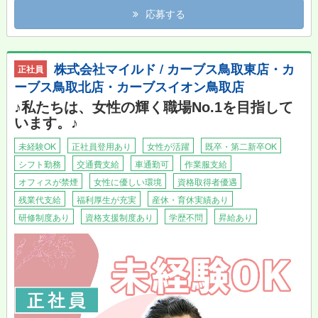
いただける方
応募する
株式会社マイルド / カーブス鳥取東店・カ
正社員
ーブス鳥取北店・カーブスイオン鳥取店
♪私たちは、女性の輝く職場No.1を目指して
います。♪
未経験OK
正社員登用あり
女性が活躍
既卒・第二新卒OK
シフト勤務
交通費支給
車通勤可
作業服支給
オフィスが禁煙
女性に優しい環境
資格取得者優遇
残業代支給
福利厚生が充実
産休・育休実績あり
研修制度あり
資格支援制度あり
学歴不問
昇給あり