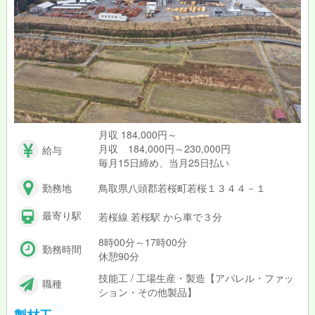
取店」を運営するのは、株式会社マイルド。当社では、日々の業
務や研修会を通じて、全スタッフに自分で考え行動する力をみに
つけ、地域に貢献できる人材を育成したいと考えています。
人々が運動を通して病気へのリスクを減らすことが出来れば、地
域の方々がもっと元気になれる、そんなやりがいたっぷりのお仕
事です。
月収 184,000円～
月収 184,000円～230,000円
給与
毎月15日締め、当月25日払い
勤務地
鳥取県八頭郡若桜町若桜１３４４－１
最寄り駅
若桜線 若桜駅 から車で３分
8時00分～17時00分
勤務時間
休憩90分
技能工 / 工場生産・製造【アパレル・ファッ
職種
ション・その他製品】