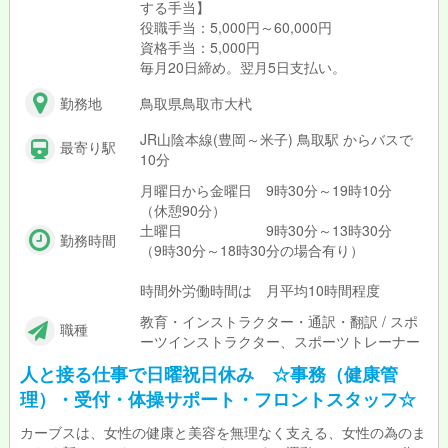
する手当】
役職手当：5,000円～60,000円
資格手当：5,000円
毎月20日締め。翌月5日支払い。
勤務地
鳥取県鳥取市大杙
JR山陰本線(豊岡～米子) 鳥取駅 からバスで
最寄り駅
10分
月曜日から金曜日 9時30分～19時10分
（休憩90分）
土曜日 9時30分～13時30分
勤務時間
（9時30分～18時30分の場合有り）
時間外労働時間は 月平均10時間程度
教育・インストラクター・通訳・翻訳 / スポ
職種
ーツインストラクター、スポーツトレーナー
人と接る仕事で日曜祝日休み ☆事務（健康管
理）・受付・体操サポート・フロントスタッフ☆
カーブスは、女性の健康と美容を無理なく支える、女性の為のま