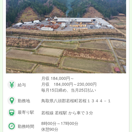
月収 184,000円～
月収 184,000円～230,000円
給与
毎月15日締め、当月25日払い
勤務地
鳥取県八頭郡若桜町若桜１３４４－１
最寄り駅
若桜線 若桜駅 から車で３分
8時00分～17時00分
勤務時間
休憩90分