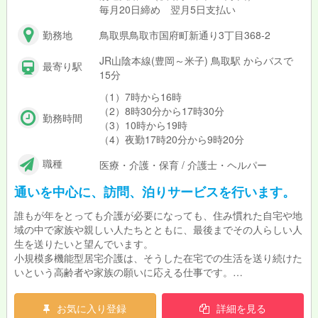
毎月20日締め 翌月5日支払い
勤務地
鳥取県鳥取市国府町新通り3丁目368-2
JR山陰本線(豊岡～米子) 鳥取駅 からバスで
最寄り駅
15分
（1）7時から16時
（2）8時30分から17時30分
勤務時間
（3）10時から19時
（4）夜勤17時20分から9時20分
職種
医療・介護・保育 / 介護士・ヘルパー
通いを中心に、訪問、泊りサービスを行います。
誰もが年をとっても介護が必要になっても、住み慣れた自宅や地
域の中で家族や親しい人たちとともに、最後までその人らしい人
生を送りたいと望んでいます。
小規模多機能型居宅介護は、そうした在宅での生活を送り続けた
いという高齢者や家族の願いに応える仕事です。
送迎業務もあり（軽自動車AT） 夜勤あり
お気に入り登録
詳細を見る