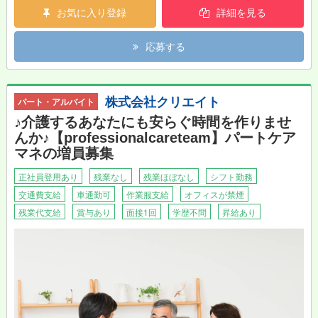
お気に入り登録
詳細を見る
バードとは？：詳しくは「鳥取 バード」検索でチェック！
応募する
株式会社クリエイト
パート・アルバイト
♪介護するあなたにも安らぐ時間を作りませ
んか♪【professionalcareteam】パートケア
マネの増員募集
正社員登用あり
残業なし
残業ほぼなし
シフト勤務
交通費支給
車通勤可
作業服支給
オフィスが禁煙
残業代支給
賞与あり
面接1回
学歴不問
昇給あり