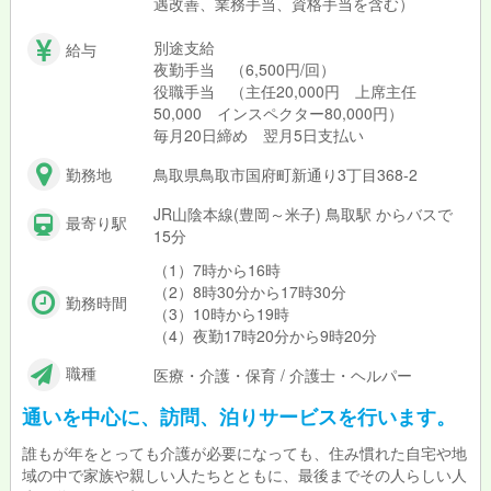
遇改善、業務手当、資格手当を含む）
別途支給
給与
夜勤手当 （6,500円/回）
役職手当 （主任20,000円 上席主任
50,000 インスペクター80,000円）
毎月20日締め 翌月5日支払い
勤務地
鳥取県鳥取市国府町新通り3丁目368-2
JR山陰本線(豊岡～米子) 鳥取駅 からバスで
最寄り駅
15分
（1）7時から16時
（2）8時30分から17時30分
勤務時間
（3）10時から19時
（4）夜勤17時20分から9時20分
職種
医療・介護・保育 / 介護士・ヘルパー
通いを中心に、訪問、泊りサービスを行います。
誰もが年をとっても介護が必要になっても、住み慣れた自宅や地
域の中で家族や親しい人たちとともに、最後までその人らしい人