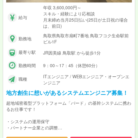
年収 3,600,000円～
スキル・経験により応相談
給与
月末締め当月25日払い(25日が土日祝の場合
は、前日)
鳥取県鳥取市扇町7番地 鳥取フコク生命駅前
勤務地
ビル1F
最寄り駅
JR因美線 鳥取駅 から徒歩1分
勤務時間
9：00～17：45（休憩60分）
ITエンジニア / WEBエンジニア・オープンエ
職種
ンジニア
地方創生に想いがあるシステムエンジニア募集！
超地域密着型プラットフォーム「バード」の基幹システムに携わ
るお仕事です！
・システムの運用保守
・パートナー企業との調整
・新規機能の開発PL