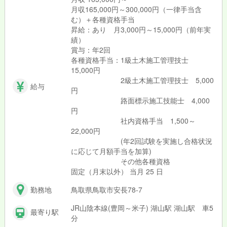
月収165,000円～300,000円（一律手当含
む）＋各種資格手当
昇給：あり 月3,000円～15,000円（前年実
績）
賞与：年2回
各種資格手当：1級土木施工管理技士
15,000円
2級土木施工管理技士 5,000
給与
円
路面標示施工技能士 4,000
円
社内資格手当 1,500～
22,000円
(年2回試験を実施し合格状況
に応じて月額手当を加算)
その他各種資格
固定（月末以外） 当月 25 日
勤務地
鳥取県鳥取市安長78-7
JR山陰本線(豊岡～米子) 湖山駅 湖山駅 車5
最寄り駅
分