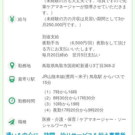
（未経験の方も大丈夫です。増員ですので先
輩ケアマネージャーが指導させていただきま
す。）
（未経験の方の月収は見習い期間として3か
給与
月250,000円です。）
別途支給
夜勤手当 （6,500円/回）夜勤をして頂け
る方にお支払いいたします。
毎月20日締め 翌月5日支払い
勤務地
鳥取県鳥取市国府町新通り3丁目368-2
JR山陰本線(豊岡～米子) 鳥取駅 からバスで
最寄り駅
15分
（1）7時から16時
（2）8時30分から17時30分
勤務時間
（3）10時から19時
（4）夜勤17時20分から9時20分
医療・介護・保育 / ケアマネージャー・ソー
職種
シャルワーカー