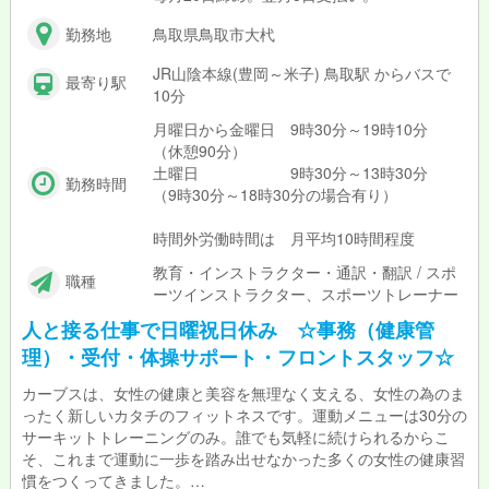
勤務地
鳥取県鳥取市大杙
JR山陰本線(豊岡～米子) 鳥取駅 からバスで
最寄り駅
10分
月曜日から金曜日 9時30分～19時10分
（休憩90分）
土曜日 9時30分～13時30分
勤務時間
（9時30分～18時30分の場合有り）
時間外労働時間は 月平均10時間程度
教育・インストラクター・通訳・翻訳 / スポ
職種
ーツインストラクター、スポーツトレーナー
人と接る仕事で日曜祝日休み ☆事務（健康管
理）・受付・体操サポート・フロントスタッフ☆
カーブスは、女性の健康と美容を無理なく支える、女性の為のま
ったく新しいカタチのフィットネスです。運動メニューは30分の
サーキットトレーニングのみ。誰でも気軽に続けられるからこ
そ、これまで運動に一歩を踏み出せなかった多くの女性の健康習
慣をつくってきました。