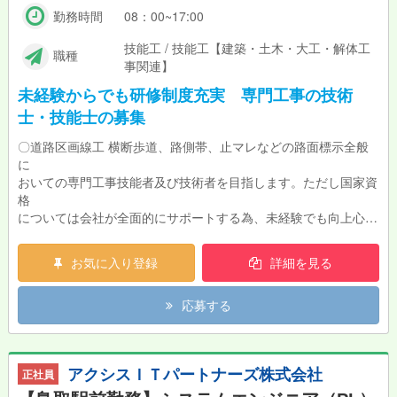
勤務時間
08：00~17:00
技能工 / 技能工【建築・土木・大工・解体工
職種
事関連】
未経験からでも研修制度充実 専門工事の技術
士・技能士の募集
〇道路区画線工 横断歩道、路側帯、止マレなどの路面標示全般
に
おいての専門工事技能者及び技術者を目指します。ただし国家資
格
については会社が全面的にサポートする為、未経験でも向上心さ
え
あれば問題ありません。
お気に入り登録
詳細を見る
〇交通安全施設工（基幹技能士）道路標識、防護柵等施工全般
〇公園施設工 点検、修繕、設計、更新
応募する
アクシスＩＴパートナーズ株式会社
正社員