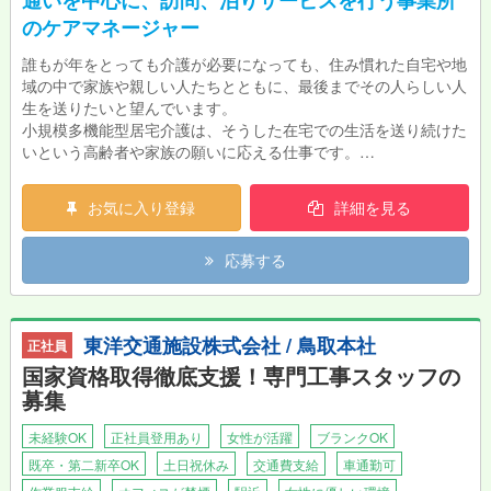
通いを中心に、訪問、泊りサービスを行う事業所
のケアマネージャー
誰もが年をとっても介護が必要になっても、住み慣れた自宅や地
域の中で家族や親しい人たちとともに、最後までその人らしい人
生を送りたいと望んでいます。
小規模多機能型居宅介護は、そうした在宅での生活を送り続けた
いという高齢者や家族の願いに応える仕事です。
送迎業務もあり（軽自動車AT）
お気に入り登録
詳細を見る
応募する
東洋交通施設株式会社 / 鳥取本社
正社員
国家資格取得徹底支援！専門工事スタッフの
募集
未経験OK
正社員登用あり
女性が活躍
ブランクOK
既卒・第二新卒OK
土日祝休み
交通費支給
車通勤可