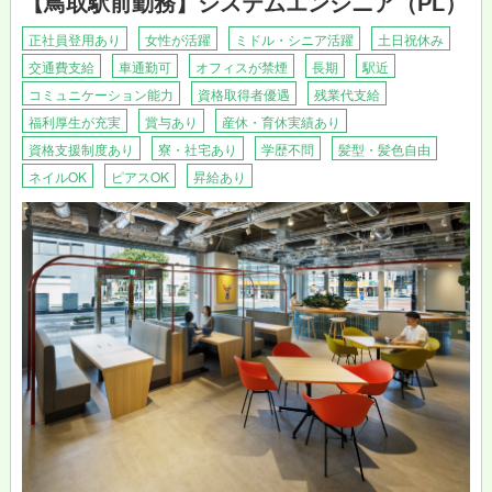
【鳥取駅前勤務】システムエンジニア（PL）
正社員登用あり
女性が活躍
ミドル・シニア活躍
土日祝休み
交通費支給
車通勤可
オフィスが禁煙
長期
駅近
コミュニケーション能力
資格取得者優遇
残業代支給
福利厚生が充実
賞与あり
産休・育休実績あり
資格支援制度あり
寮・社宅あり
学歴不問
髪型・髪色自由
ネイルOK
ピアスOK
昇給あり