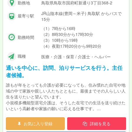
勤務地
鳥取県鳥取市国府町新通り3丁目368-2
JR山陰本線(豊岡～米子) 鳥取駅 からバスで
最寄り駅
15分
（1）7時から16時
（2）8時30分から17時30分
勤務時間
（3）10時から19時
（4）夜勤17時20分から9時20分
職種
医療・介護・保育 / 介護士・ヘルパー
通いを中心に、訪問、泊りサービスを行う。主任
者候補。
誰もが年をとっても介護が必要になっても、住み慣れた自宅や地
域の中で家族や親しい人たちとともに、最後までその人らしい人
生を送りたいと望んでいます。
小規模多機能型居宅介護は、そうした在宅での生活を送り続けた
いという高齢者や家族の願いに応える仕事です。
送迎業務もあり（軽自動車AT） 夜勤あり
お気に入り登録
詳細を見る
上記も含め、介護事業のマネージメント及び運営をお手伝いして