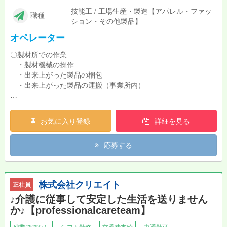
技能工 / 工場生産・製造【アパレル・ファッ
職種
ション・その他製品】
オペレーター
〇製材所での作業
・製材機械の操作
・出来上がった製品の梱包
・出来上がった製品の運搬（事業所内）
未経験の方も大歓迎！
最初は製材機械を担当している職員の補助をしながら
お気に入り登録
詳細を見る
機械オペレーターを目指していただきます。
応募する
株式会社クリエイト
正社員
♪介護に従事して安定した生活を送りません
か♪【professionalcareteam】
残業ほぼなし
シフト勤務
交通費支給
車通勤可