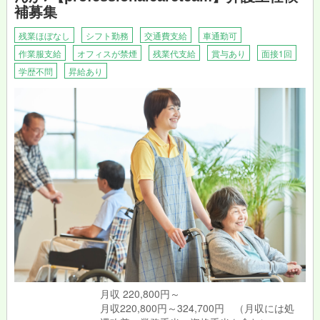
補募集
残業ほぼなし
シフト勤務
交通費支給
車通勤可
作業服支給
オフィスが禁煙
残業代支給
賞与あり
面接1回
学歴不問
昇給あり
月収 220,800円～
月収220,800円～324,700円 （月収には処