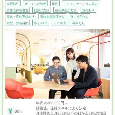
車通勤可
オフィスが禁煙
駅近
コミュニケーション能力
資格取得者優遇
残業代支給
福利厚生が充実
賞与あり
産休・育休実績あり
資格支援制度あり
寮・社宅あり
髪型・髪色自由
ネイルOK
ピアスOK
昇給あり
年収 3,300,000円～
経験値、保持スキルにより決定
給与
月末締め当月25日払い(25日が土日祝の場合