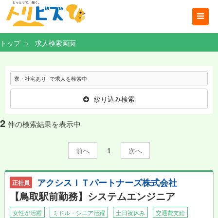
トップ
求人検索画面
寮・社宅あり
で求人を検索中
絞り込み検索
2
件の検索結果を表示中
1
前
次
アクシスＩＴパートナーズ株式会社
正社員
【鳥取駅前勤務】システムエンジニア
女性が活躍
ミドル・シニア活躍
土日祝休み
交通費支給