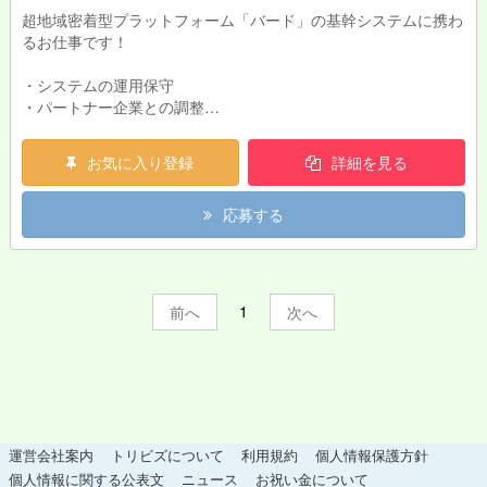
超地域密着型プラットフォーム「バード」の基幹システムに携わ
るお仕事です！
・システムの運用保守
・パートナー企業との調整
・新規機能の開発PL
お気に入り登録
詳細を見る
バードとは？：詳しくは「鳥取 バード」検索でチェック！
応募する
1
前
次
運営会社案内
トリビズについて
利用規約
個人情報保護方針
個人情報に関する公表文
ニュース
お祝い金について