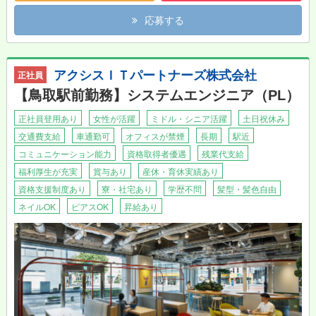
応募する
アクシスＩＴパートナーズ株式会社
正社員
【鳥取駅前勤務】システムエンジニア（PL）
正社員登用あり
女性が活躍
ミドル・シニア活躍
土日祝休み
交通費支給
車通勤可
オフィスが禁煙
長期
駅近
コミュニケーション能力
資格取得者優遇
残業代支給
福利厚生が充実
賞与あり
産休・育休実績あり
資格支援制度あり
寮・社宅あり
学歴不問
髪型・髪色自由
ネイルOK
ピアスOK
昇給あり