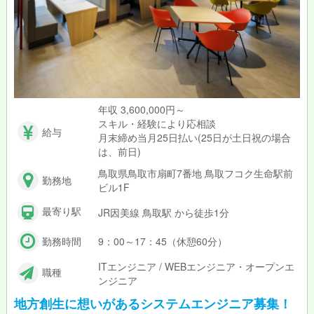
年収 3,600,000円～
スキル・経験により応相談
給与
月末締め当月25日払い(25日が土日祝の場合
は、前日)
鳥取県鳥取市扇町7番地 鳥取フコク生命駅前
勤務地
ビル1F
最寄り駅
JR因美線 鳥取駅 から徒歩1分
勤務時間
9：00～17：45（休憩60分）
ITエンジニア / WEBエンジニア・オープンエ
職種
ンジニア
地方創生に想いがあるシステムエンジニア募集！