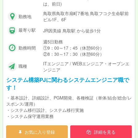
は、前日)
鳥取県鳥取市扇町7番地 鳥取フコク生命駅前
勤務地
ビル1F、6F
最寄り駅
JR因美線 鳥取駅 から徒歩1分
週5日勤務
勤務時間
①9：00～17：45（休憩60分）
②8：30～17：30（休憩60分）
ITエンジニア / WEBエンジニア・オープンエ
職種
ンジニア
システム構築PJに関わるシステムエンジニア職で
す！
・基本設計、詳細設計、PGM開発、各種検証（単体/結合/総合/レ
スポンス/運用）
・システム移行設計、システム移行実施
・システム保守運用業務
お気に入り登録
詳細を見る