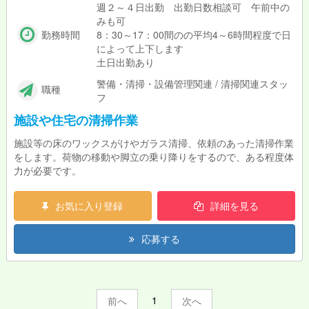
週２～４日出勤 出勤日数相談可 午前中の
みも可
勤務時間
8：30～17：00間のの平均4～6時間程度で日
によって上下します
土日出勤あり
警備・清掃・設備管理関連 / 清掃関連スタッ
職種
フ
施設や住宅の清掃作業
施設等の床のワックスがけやガラス清掃、依頼のあった清掃作業
をします。荷物の移動や脚立の乗り降りをするので、ある程度体
力が必要です。
お気に入り登録
詳細を見る
応募する
1
前
次