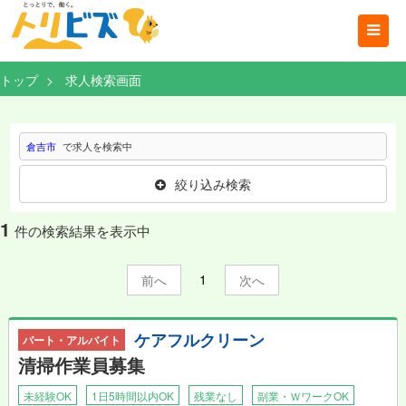
トップ
求人検索画面
倉吉市
で求人を検索中
絞り込み検索
1
件の検索結果を表示中
1
前
次
ケアフルクリーン
パート・アルバイト
清掃作業員募集
未経験OK
1日5時間以内OK
残業なし
副業・ＷワークOK