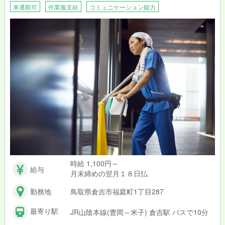
車通勤可
作業服支給
コミュニケーション能力
時給 1,100円～
給与
月末締めの翌月１８日払
勤務地
鳥取県倉吉市福庭町1丁目287
最寄り駅
JR山陰本線(豊岡～米子) 倉吉駅 バスで10分