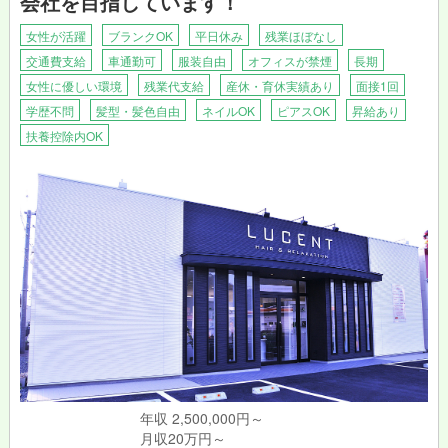
会社を目指しています！
女性が活躍
ブランクOK
平日休み
残業ほぼなし
交通費支給
車通勤可
服装自由
オフィスが禁煙
長期
女性に優しい環境
残業代支給
産休・育休実績あり
面接1回
学歴不問
髪型・髪色自由
ネイルOK
ピアスOK
昇給あり
扶養控除内OK
年収 2,500,000円～
月収20万円～