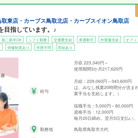
ス鳥取東店・カーブス鳥取北店・カーブスイオン鳥取店
カーブスイオン鳥取店」を運営するのは、株式会社マイルド。当社では
1を目指しています。♪
できる人材を育成したいと考えています。
とが出来れば、地域の方々がもっと元気になれる、そんなやりがいたっ
・第二新卒OK
シフト勤務
交通費支給
車通勤可
作業服支給
オフィ
り
研修制度あり
学歴不問
昇給あり
月収 223,340円～
使用期間3か月217,620円
月給：229,060円～343,600円
は、みなし残業20時間分が含ま
給与
業手当を支給します。）
役職手当：5,000円～80,000円
資格手当：12,000円
毎月20日締め。翌月5日支払い。
勤務地
鳥取県鳥取市大杙