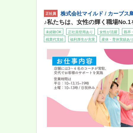
・体を動かすのが好きな方
株式会社マイルド / カーブ
★自分で考え、行動する力が身につきます！★
正社員
「カーブス鳥取東店」「カーブス鳥取北店」「
♪私たちは、女性の輝く職場No.
自分で考え行動する力をみにつけ、地域に貢献
人々が運動を通して病気へのリスクを減らすこ
未経験OK
正社員登用あり
女性が活躍
既卒
残業代支給
福利厚生が充実
産休・育休実績あ