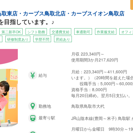
ス鳥取東店・カーブス鳥取北店・カーブスイオン鳥取店
カーブスイオン鳥取店」を運営するのは、株式会社マイルド。当社では
1を目指しています。♪
できる人材を育成したいと考えています。
とが出来れば、地域の方々がもっと元気になれる、そんなやりがいたっ
・第二新卒OK
シフト勤務
交通費支給
車通勤可
作業服支給
オフィ
り
研修制度あり
学歴不問
昇給あり
月収 223,340円～
使用期間3か月217,620円
月給：223,340円～411,60
給与
います。）（20時間を超えた場
役職手当：5,000円～60,00
資格手当：8,000円
毎月20日締め。翌月5日支払い。
勤務地
鳥取県鳥取市大杙
最寄り駅
JR山陰本線(豊岡～米子) 鳥取駅
月曜日から金曜日 9時30分～19