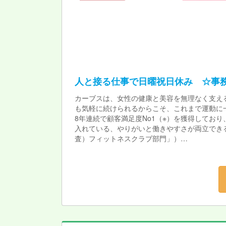
人と接る仕事で日曜祝日休み ☆事
カーブスは、女性の健康と美容を無理なく支え
も気軽に続けられるからこそ、これまで運動に
8年連続で顧客満足度No1（※）を獲得してお
入れている、やりがいと働きやすさが両立できる
査）フィットネスクラブ部門」）
★カーブスで働く魅力★
\カーブスのおすすめポイント/
やっぱり運動が好き。運動・健康にかかわりた
★こんな方にお勧め★
・お話するのが好きな方
・人の役に立てる仕事がしたい方