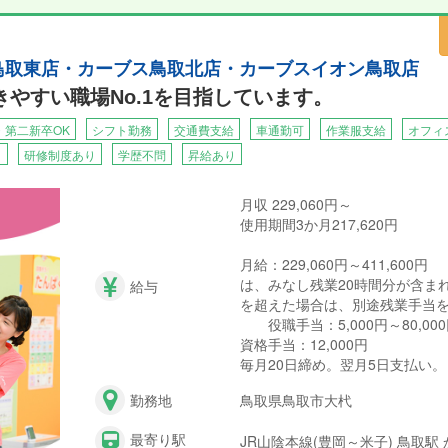
ス鳥取東店・カーブス鳥取北店・カーブスイオン鳥取店
やすい職場No.1を目指しています。
・第二新卒OK
シフト勤務
交通費支給
車通勤可
作業服支給
オフィ
り
研修制度あり
学歴不問
昇給あり
月収 229,060円～
使用期間3か月217,620円
月給：229,060円～411,600円
は、みなし残業20時間分が含ま
給与
を超えた場合は、別途残業手当
役職手当：5,000円～80,00
資格手当：12,000円
毎月20日締め。翌月5日支払い。
勤務地
鳥取県鳥取市大杙
最寄り駅
JR山陰本線(豊岡～米子) 鳥取駅