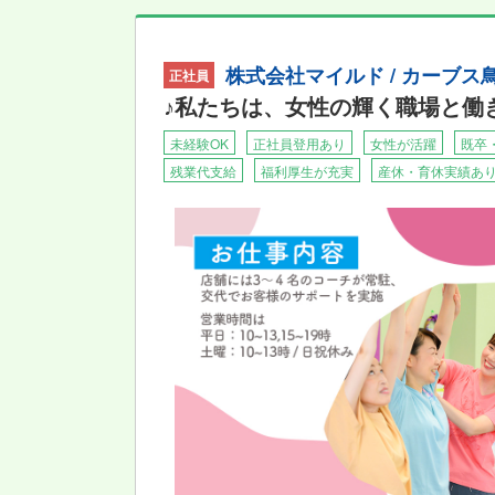
株式会社マイルド / カーブ
正社員
♪私たちは、女性の輝く職場と働き
未経験OK
正社員登用あり
女性が活躍
既卒
残業代支給
福利厚生が充実
産休・育休実績あ