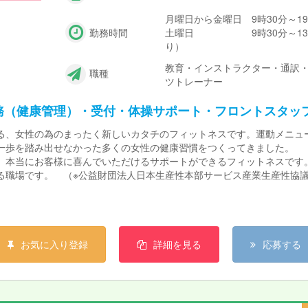
月曜日から金曜日 9時30分～19
勤務時間
土曜日 9時30分～13時3
り）
教育・インストラクター・通訳・
職種
ツトレーナー
務（健康管理）・受付・体操サポート・フロントスタッ
る、女性の為のまったく新しいカタチのフィットネスです。運動メニュー
一歩を踏み出せなかった多くの女性の健康習慣をつくってきました。
り、本当にお客様に喜んでいただけるサポートができるフィットネスで
職場です。 （※公益財団法人日本生産性本部サービス産業生産性協議会「
い。 だけどプライベートも大事にしたい。カーブスなら両立できます
お気に入り登録
詳細を見る
応募する