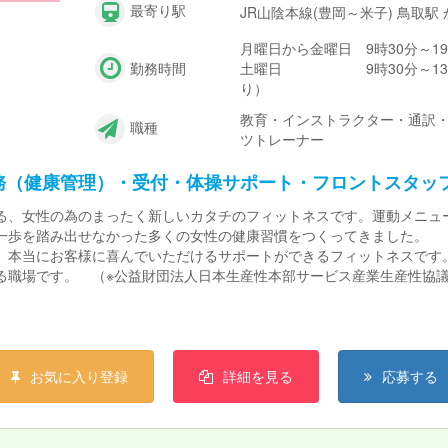
最寄り駅
JR山陰本線(豊岡～米子) 鳥取駅
月曜日から金曜日 9時30分～19
勤務時間
土曜日 9時30分～13時3
り）
教育・インストラクター・通訳・
職種
ツトレーナー
務（健康管理）・受付・体操サポート・フロントスタッ
る、女性の為のまったく新しいカタチのフィットネスです。運動メニュー
一歩を踏み出せなかった多くの女性の健康習慣をつくってきました。
り、本当にお客様に喜んでいただけるサポートができるフィットネスで
職場です。 （※公益財団法人日本生産性本部サービス産業生産性協議会「
い。 だけどプライベートも大事にしたい。カーブスなら両立できます
お気に入り登録
詳細を見る
応募する