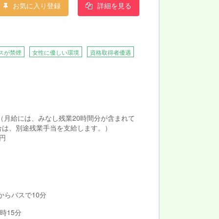
お気に入り登録
詳細を見る
、日々の業務や研修会を通じて、全スタッフに
ぷりのお仕事です。
スが禁煙
女性に優しい環境
資格取得者優遇
0円 （月給には、みなし残業20時間分が含まれて
合は、別途残業手当を支給します。）
0円
 からバスで10分
時15分