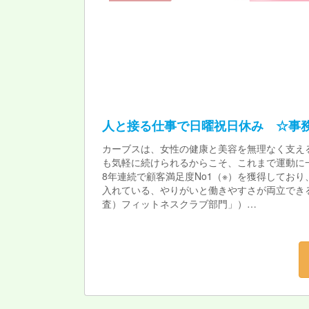
人と接る仕事で日曜祝日休み ☆事
カーブスは、女性の健康と美容を無理なく支え
も気軽に続けられるからこそ、これまで運動に
8年連続で顧客満足度No1（※）を獲得してお
入れている、やりがいと働きやすさが両立できる
査）フィットネスクラブ部門」）
★カーブスで働く魅力★
\カーブスのおすすめポイント/
やっぱり運動が好き。運動・健康にかかわりた
★こんな方にお勧め★
・お話するのが好きな方