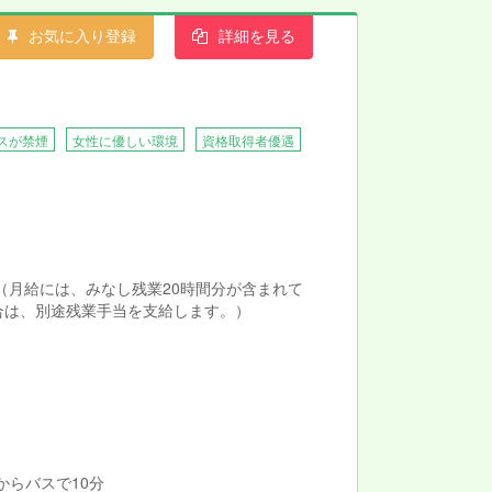
お気に入り登録
詳細を見る
、日々の業務や研修会を通じて、全スタッフに
ぷりのお仕事です。
スが禁煙
女性に優しい環境
資格取得者優遇
0円 （月給には、みなし残業20時間分が含まれて
合は、別途残業手当を支給します。）
 からバスで10分