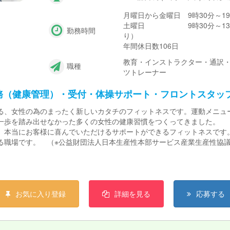
月曜日から金曜日 9時30分～19
土曜日 9時30分～13時3
勤務時間
り）
年間休日数106日
教育・インストラクター・通訳・
職種
ツトレーナー
務（健康管理）・受付・体操サポート・フロントスタッ
る、女性の為のまったく新しいカタチのフィットネスです。運動メニュー
一歩を踏み出せなかった多くの女性の健康習慣をつくってきました。
り、本当にお客様に喜んでいただけるサポートができるフィットネスで
職場です。 （※公益財団法人日本生産性本部サービス産業生産性協議会「
い。 だけどプライベートも大事にしたい。カーブスなら両立できます
お気に入り登録
詳細を見る
応募する