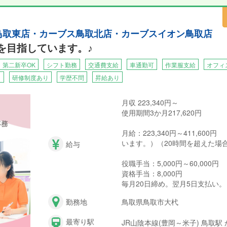
ス鳥取東店・カーブス鳥取北店・カーブスイオン鳥取店
カーブスイオン鳥取店」を運営するのは、株式会社マイルド。当社では
1を目指しています。♪
できる人材を育成したいと考えています。
とが出来れば、地域の方々がもっと元気になれる、そんなやりがいたっ
・第二新卒OK
シフト勤務
交通費支給
車通勤可
作業服支給
オフィ
り
研修制度あり
学歴不問
昇給あり
月収 223,340円～
使用期間3か月217,620円
月給：223,340円～411,60
います。）（20時間を超えた場
給与
役職手当：5,000円～60,000円
資格手当：8,000円
毎月20日締め。翌月5日支払い。
勤務地
鳥取県鳥取市大杙
最寄り駅
JR山陰本線(豊岡～米子) 鳥取駅