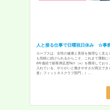
人と接る仕事で日曜祝日休み ☆事
カーブスは、女性の健康と美容を無理なく支え
も気軽に続けられるからこそ、これまで運動に
8年連続で顧客満足度No1（※）を獲得してお
入れている、やりがいと働きやすさが両立できる
査）フィットネスクラブ部門」）
★カーブスで働く魅力★
\カーブスのおすすめポイント/
やっぱり運動が好き。運動・健康にかかわりた
★こんな方にお勧め★
・お話するのが好きな方