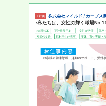
・人の役に立てる仕事がしたい方
・体を動かすのが好きな方
株式会社マイルド / カーブ
★自分で考え、行動する力が身につきます！★
正社員
「カーブス鳥取東店」「カーブス鳥取北店」「
♪私たちは、女性の輝く職場No.
自分で考え行動する力をみにつけ、地域に貢献
人々が運動を通して病気へのリスクを減らすこ
未経験OK
正社員登用あり
女性が活躍
既卒
残業代支給
福利厚生が充実
産休・育休実績あ