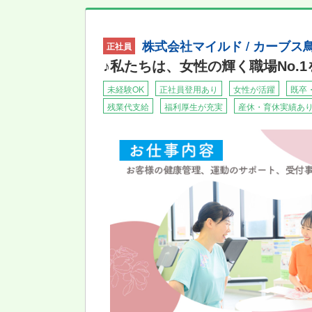
・人の役に立てる仕事がしたい方
・体を動かすのが好きな方
株式会社マイルド / カーブ
★自分で考え、行動する力が身につきます！★
正社員
「カーブス鳥取東店」「カーブス鳥取北店」「
♪私たちは、女性の輝く職場No.
自分で考え行動する力をみにつけ、地域に貢献
人々が運動を通して病気へのリスクを減らすこ
未経験OK
正社員登用あり
女性が活躍
既卒
残業代支給
福利厚生が充実
産休・育休実績あ