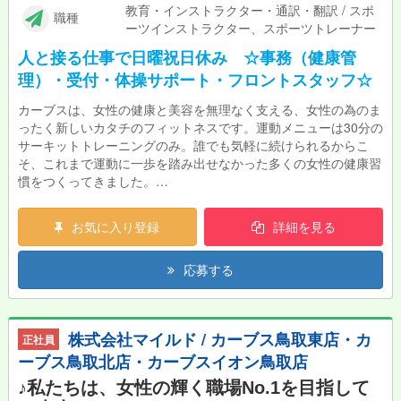
家庭との両立を図りながら働け、安定＆長期で
教育・インストラクター・通訳・翻訳 / スポ
職種
ご活躍いただけます☆
ーツインストラクター、スポーツトレーナー
ぜひこの機会に新しくスタートしませんか？
人と接る仕事で日曜祝日休み ☆事務（健康管
理）・受付・体操サポート・フロントスタッフ☆
カーブスは、女性の健康と美容を無理なく支える、女性の為のま
ったく新しいカタチのフィットネスです。運動メニューは30分の
サーキットトレーニングのみ。誰でも気軽に続けられるからこ
そ、これまで運動に一歩を踏み出せなかった多くの女性の健康習
慣をつくってきました。
8年連続で顧客満足度No1（※）を獲得しており、本当にお客様に
喜んでいただけるサポートができるフィットネスです。同時に女
お気に入り登録
詳細を見る
性が働きやすい環境づくりにも力を入れている、やりがいと働き
やすさが両立できる職場です。 （※公益財団法人日本生産性本
応募する
部サービス産業生産性協議会「2024年度JCSI（日本版顧客満足
度指数調査）フィットネスクラブ部門」）
★カーブスで働く魅力★
株式会社マイルド / カーブス鳥取東店・カ
正社員
\カーブスのおすすめポイント/
ーブス鳥取北店・カーブスイオン鳥取店
やっぱり運動が好き。運動・健康にかかわりたい。 だけどプラ
イベートも大事にしたい。カーブスなら両立できます！
♪私たちは、女性の輝く職場No.1を目指して