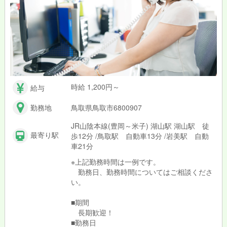
時給 1,200円～
給与
勤務地
鳥取県鳥取市6800907
JR山陰本線(豊岡～米子) 湖山駅 湖山駅 徒
最寄り駅
歩12分 /鳥取駅 自動車13分 /岩美駅 自動
車21分
※上記勤務時間は一例です。
勤務日、勤務時間についてはご相談くださ
い。
■期間
長期歓迎！
■勤務日