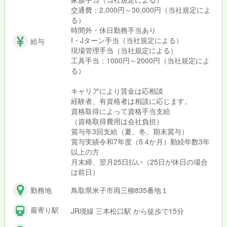
交通費：2,000円～30,000円（当社規定によ
る）
時間外・休日勤務手当あり
I・Jターン手当（当社規定による）
給与
現場管理手当（当社規定による）
工具手当：1000円～2000円（当社規定によ
る）
キャリアにより賃金は応相談
経験者、有資格者は相談に応じます。
資格取得によって資格手当支給
（資格取得費用は会社負担）
賞与年3回支給（夏、冬、期末賞与）
賞与実績令和7年度（5.4か月）勤続年数3年
以上の方
月末締、翌月25日払い（25日が休日の場合
は前日）
勤務地
鳥取県米子市両三柳835番地１
最寄り駅
JR境線 三本松口駅 から徒歩で15分