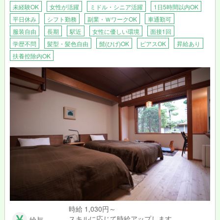
未経験OK
女性が活躍
ミドル・シニア活躍
1日5時間以内OK
平日休み
シフト勤務
副業・ＷワークOK
車通勤可
服装自由
長期
駅近
女性に優しい環境
面接1回
学歴不問
髪型・髪色自由
髭(ひげ)OK
ピアスOK
昇給あり
扶養控除内OK
時給 1,030円～
スキルに応じて時給アップします。
給与