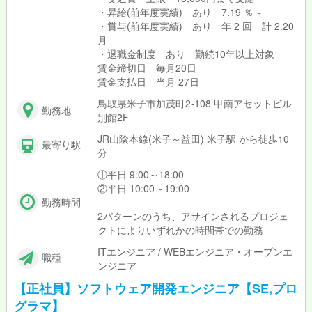
・昇給(前年度実績) あり 7.19 ％～
・賞与(前年度実績) あり 年 2 回 計 2.20
月
・退職金制度 あり 勤続10年以上対象
賃金締切日 毎月20日
賃金支払日 当月 27日
鳥取県米子市加茂町2-108 甲南アセットビル
勤務地
別館2F
JR山陰本線(米子～益田) 米子駅 から徒歩10
最寄り駅
分
①平日 9:00～18:00
②平日 10:00～19:00
勤務時間
2パターンのうち、アサインされるプロジェ
クトによりいずれかの時間帯での勤務
ITエンジニア / WEBエンジニア・オープンエ
職種
ンジニア
【正社員】ソフトウェア開発エンジニア【SE,プロ
グラマ】