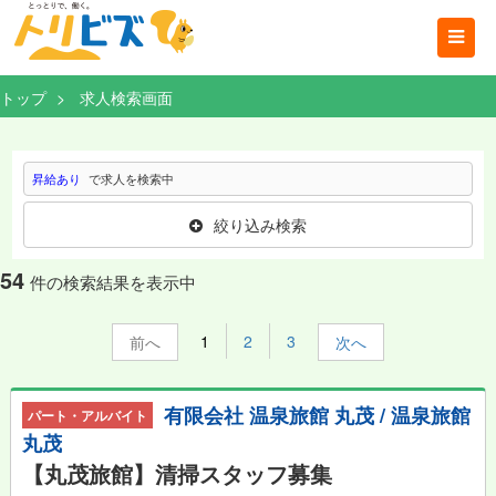
トップ
求人検索画面
昇給あり
で求人を検索中
絞り込み検索
54
件の検索結果を表示中
1
2
3
前
次
有限会社 温泉旅館 丸茂 / 温泉旅館
パート・アルバイト
丸茂
【丸茂旅館】清掃スタッフ募集