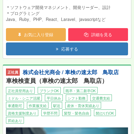
＊ソフトウェア開発マネジメント、開発リーダー、設計
＊プログラミング
Java、Ruby、PHP、React、Laravel、javascriptなど
お気に入り登録
詳細を見る
応募する
株式会社光商会 / 車検の速太郎 鳥取店
正社員
車検検査員（車検の速太郎 鳥取店）
正社員登用あり
ブランクOK
既卒・第二新卒OK
ミドル・シニア活躍
平日休み
シフト勤務
交通費支給
車通勤可
作業服支給
駅近
産休・育休実績あり
資格支援制度あり
学歴不問
髪型・髪色自由
髭(ひげ)OK
昇給あり