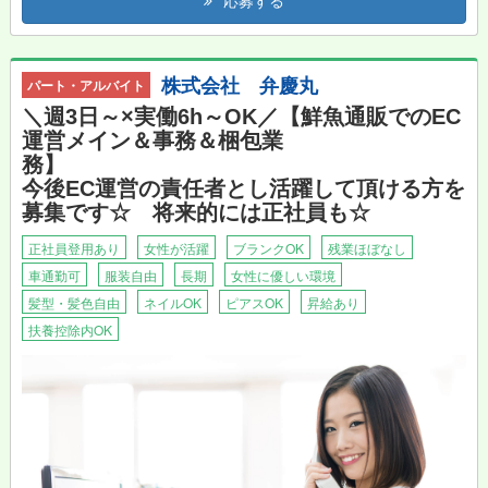
株式会社 弁慶丸
パート・アルバイト
＼週3日～×実働6h～OK／【鮮魚通販でのEC
運営メイン＆事務＆梱包業
務】
今後EC運営の責任者とし活躍して頂ける方を
募集です☆ 将来的には正社員も☆
正社員登用あり
女性が活躍
ブランクOK
残業ほぼなし
車通勤可
服装自由
長期
女性に優しい環境
髪型・髪色自由
ネイルOK
ピアスOK
昇給あり
扶養控除内OK