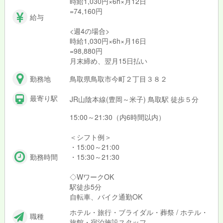
時給1,030円×6h×月12日
=74,160円
給与
<週4の場合>
時給1,030円×6h×月16日
=98,880円
月末締め、翌月15日払い
勤務地
鳥取県鳥取市今町２丁目３８２
最寄り駅
JR山陰本線(豊岡～米子) 鳥取駅 徒歩５分
15:00～21:30（内6時間以内）
＜シフト例＞
・15:00～21:00
勤務時間
・15:30～21:30
◇WワークOK
駅徒歩5分
自転車、バイク通勤OK
ホテル・旅行・ブライダル・葬祭 / ホテル・
職種
旅館・宿泊施設スタッフ