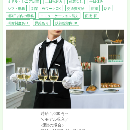
ミドル・シニア活躍
土日祝休み
残業なし
平日休み
シフト勤務
副業・ＷワークOK
交通費支給
長期
駅近
週3日以内の勤務
コミュニケーション能力
面接1回
研修制度あり
昇給あり
扶養控除内OK
時給 1,030円～
＼モデル収入／
<週3の場合>