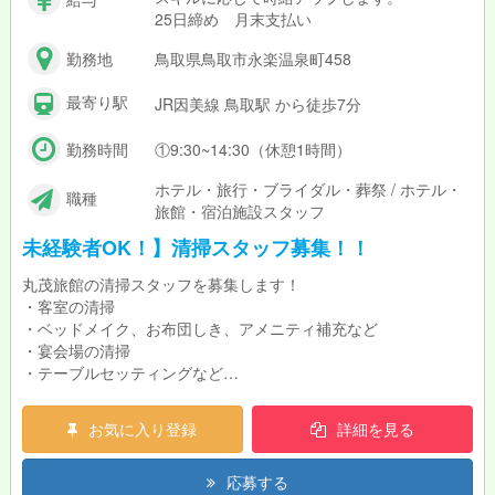
25日締め 月末支払い
勤務地
鳥取県鳥取市永楽温泉町458
最寄り駅
JR因美線 鳥取駅 から徒歩7分
勤務時間
①9:30~14:30（休憩1時間）
ホテル・旅行・ブライダル・葬祭 / ホテル・
職種
旅館・宿泊施設スタッフ
未経験者OK！】清掃スタッフ募集！！
丸茂旅館の清掃スタッフを募集します！
・客室の清掃
・ベッドメイク、お布団しき、アメニティ補充など
・宴会場の清掃
・テーブルセッティングなど
・共用スペースの清掃
・その他雑務
お気に入り登録
詳細を見る
土日祝日、お盆GW等の連休に働いてくださる方を大募集中で
応募する
す！！！