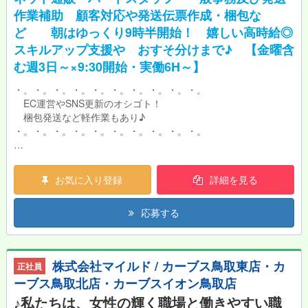
作業補助 顧客対応や発送伝票作成・梱包な
ど 朝はゆっくり9時半開始！ 嬉しい高時給◎
スキルアップ支援や おすそ分けまで♪ 【金曜含
む週3日～×9:30開始・実働6H～】
・。・。・。・。・。・。・。・。・。・。
EC運営やSNS更新のオシゴト！
梱包発送など軽作業もあり♪
・。・。・。・。・。・。・。・。・。・。
今回、当社のEC運営等を中心に事務や軽作業など
幅広い業務を支えてくれる方を募集いたします♪
お気に入り登録
詳細を見る
業界が初めての方やブランクのある方も大歓迎！
今後EC運営の責任者も目指せる募集です☆
応募する
・○具体的業務○・
水産物のネット通販業務をお手伝いいただきます。
業務は9時半に弁慶丸流の朝礼ミーティングから
株式会社マイルド / カーブス鳥取東店・カ
正社員
スタート！その後、各業務に取り組みます。
ーブス鳥取北店・カーブスイオン鳥取店
≪午前≫
♪私たちは、女性の輝く職場と働きやすい職