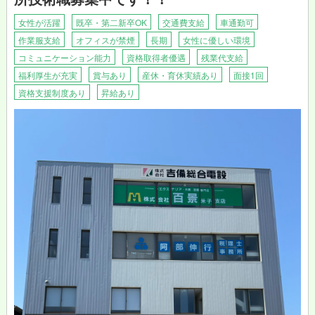
★こんな方にお勧め★
・お話するのが好きな方
女性が活躍
既卒・第二新卒OK
交通費支給
車通勤可
・人の役に立てる仕事がしたい方
作業服支給
オフィスが禁煙
長期
女性に優しい環境
・体を動かすのが好きな方
コミュニケーション能力
資格取得者優遇
残業代支給
★自分で考え、行動する力が身につきます！★
福利厚生が充実
賞与あり
産休・育休実績あり
面接1回
「カーブス鳥取東店」「カーブス鳥取北店」「カーブスイオン鳥
資格支援制度あり
昇給あり
取店」を運営するのは、株式会社マイルド。当社では、日々の業
務や研修会を通じて、全スタッフに自分で考え行動する力をみに
つけ、地域に貢献できる人材を育成したいと考えています。
人々が運動を通して病気へのリスクを減らすことが出来れば、地
域の方々がもっと元気になれる、そんなやりがいたっぷりのお仕
事です。