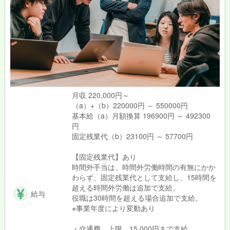
月収 220,000円～
（a）+（b）220000円 ～ 550000円
基本給（a）月額換算 196900円 ～ 492300
円
固定残業代（b）23100円 ～ 57700円
【固定残業代】あり
時間外手当は、時間外労働時間の有無にかか
わらず、固定残業代として支給し、15時間を
超える時間外労働は追加で支給。
給与
役職は30時間を超える場合追加で支給。
※事業年度により変動あり
・交通費 上限 15,000円まで支給