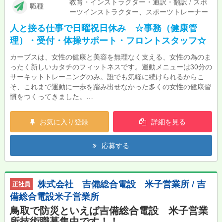
教育・インストラクター・通訳・翻訳 / スポ
職種
ーツインストラクター、スポーツトレーナー
人と接る仕事で日曜祝日休み ☆事務（健康管
理）・受付・体操サポート・フロントスタッフ☆
カーブスは、女性の健康と美容を無理なく支える、女性の為のま
ったく新しいカタチのフィットネスです。運動メニューは30分の
サーキットトレーニングのみ。誰でも気軽に続けられるからこ
そ、これまで運動に一歩を踏み出せなかった多くの女性の健康習
慣をつくってきました。
8年連続で顧客満足度No1（※）を獲得しており、本当にお客様に
喜んでいただけるサポートができるフィットネスです。同時に女
お気に入り登録
詳細を見る
性が働きやすい環境づくりにも力を入れている、やりがいと働き
やすさが両立できる職場です。 （※公益財団法人日本生産性本
応募する
部サービス産業生産性協議会「2024年度JCSI（日本版顧客満足
度指数調査）フィットネスクラブ部門」）
★カーブスで働く魅力★
株式会社 吉備総合電設 米子営業所 / 吉
正社員
\カーブスのおすすめポイント/
備総合電設米子営業所
やっぱり運動が好き。運動・健康にかかわりたい。 だけどプラ
イベートも大事にしたい。カーブスなら両立できます！
鳥取で防災といえば吉備総合電設 米子営業
所技術職募集中です！！