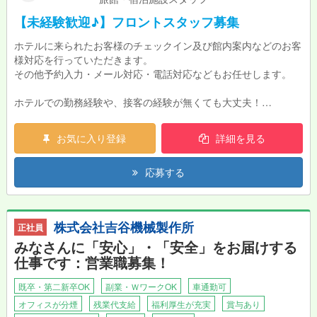
【未経験歓迎♪】フロントスタッフ募集
ホテルに来られたお客様のチェックイン及び館内案内などのお客
様対応を行っていただきます。
その他予約入力・メール対応・電話対応などもお任せします。
ホテルでの勤務経験や、接客の経験が無くても大丈夫！
研修制度が整っているので、しっかり業務を覚えてスタートでき
ます。
お気に入り登録
詳細を見る
わからないことがあれば先輩スタッフがサポートするので、安心
してください。
応募する
◇チェックイン
お越しになられたお客様のチェックイン業務
館内のご案内
株式会社吉谷機械製作所
正社員
近隣のお店のご案内 など
みなさんに「安心」・「安全」をお届けする
◇予約管理
仕事です：営業職募集！
・予約入力業務
・PCを使用した予約入力、変更依頼に対する修正業務
既卒・第二新卒OK
副業・ＷワークOK
車通勤可
・電話受付でのご予約入力
オフィスが分煙
残業代支給
福利厚生が充実
賞与あり
・直接来店でのご予約に対してのご予約入力