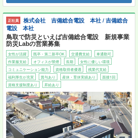
※接客・調理の仕事はありません！
※バスルームの清掃はありません。
株式会社 吉備総合電設 本社 / 吉備総合
正社員
電設 本社
鳥取で防災といえば吉備総合電設 新規事業
防災Labの営業募集
女性が活躍
既卒・第二新卒OK
交通費支給
車通勤可
作業服支給
オフィスが禁煙
長期
女性に優しい環境
コミュニケーション能力
資格取得者優遇
残業代支給
福利厚生が充実
賞与あり
産休・育休実績あり
面接1回
資格支援制度あり
昇給あり