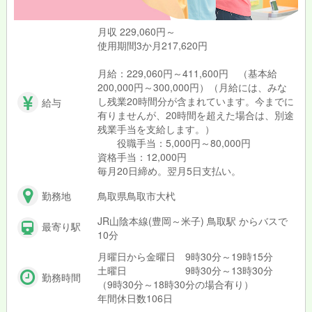
シンプルワークでスグに慣れていただけ、
分からないことも確認しながら進められます♪
月収 229,060円～
使用期間3か月217,620円
また、作業中、直接魚に触れることもありません◎
「お魚にさわれない」
月給：229,060円～411,600円 （基本給
「寒い場所での作業はちょっと…」
200,000円～300,000円）（月給には、みな
そんな方も安心です♪
し残業20時間分が含まれています。今までに
給与
有りませんが、20時間を超えた場合は、別途
水揚げの状況にもよりますが、発送量の多い
残業手当を支給します。）
金曜などは100～120件分を作業します。
役職手当：5,000円～80,000円
職場は立場の関係なく意見が言い合える、
資格手当：12,000円
風通しの良い明るい雰囲気☆
毎月20日締め。翌月5日支払い。
皆でコミュニケーションを取りチームワークもバッチリです！
勤務地
鳥取県鳥取市大杙
お勤め先は鳥取賀露港にある「海鮮市場かろいち」
から徒歩圏内の『株式会社弁慶丸』です♪
JR山陰本線(豊岡～米子) 鳥取駅 からバスで
最寄り駅
マイカー、バイク、自転車通勤もOK！
10分
少人数オフィスでママさんや主婦さんも活躍する職場です☆
月曜日から金曜日 9時30分～19時15分
土曜日 9時30分～13時30分
お休み調整はとっても柔軟◎
勤務時間
（9時30分～18時30分の場合有り）
お互いの環境に理解があるのでフォローしあっています！
年間休日数106日