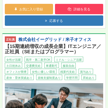
自身の提案した消防車が完成する迄の工程を見届けることが出来
ます。
お気に入り登録
詳細を見る
※見積り、提案、受注、納車まで、部署全体でフォローしながら
業務を進めますので、未経験者でも大丈夫です。
応募する
株式会社イーグリッド / 米子オフィス
正社員
【15期連続増収の成長企業】ITエンジニア／
正社員（SEまたはプログラマー）
女性が活躍
既卒・第二新卒OK
ミドル・シニア活躍
土日祝休み
交通費支給
車通勤可
服装自由
オフィスが禁煙
女性に優しい環境
残業代支給
賞与あり
産休・育休実績あり
資格支援制度あり
学歴不問
昇給あり