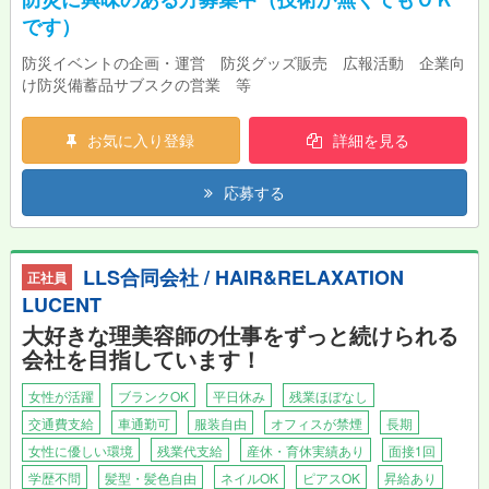
です）
防災イベントの企画・運営 防災グッズ販売 広報活動 企業向
け防災備蓄品サブスクの営業 等
お気に入り登録
詳細を見る
応募する
LLS合同会社 / HAIR&RELAXATION
正社員
LUCENT
大好きな理美容師の仕事をずっと続けられる
会社を目指しています！
女性が活躍
ブランクOK
平日休み
残業ほぼなし
交通費支給
車通勤可
服装自由
オフィスが禁煙
長期
女性に優しい環境
残業代支給
産休・育休実績あり
面接1回
学歴不問
髪型・髪色自由
ネイルOK
ピアスOK
昇給あり