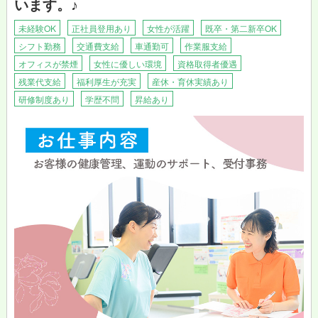
います。♪
★こんな方にお勧め★
・お話するのが好きな方
未経験OK
正社員登用あり
女性が活躍
既卒・第二新卒OK
・人の役に立てる仕事がしたい方
シフト勤務
交通費支給
車通勤可
作業服支給
・体を動かすのが好きな方
オフィスが禁煙
女性に優しい環境
資格取得者優遇
★自分で考え、行動する力が身につきます！★
残業代支給
福利厚生が充実
産休・育休実績あり
「カーブス鳥取東店」「カーブス鳥取北店」「カーブスイオン鳥
研修制度あり
学歴不問
昇給あり
取店」を運営するのは、株式会社マイルド。当社では、日々の業
務や研修会を通じて、全スタッフに自分で考え行動する力をみに
つけ、地域に貢献できる人材を育成したいと考えています。
人々が運動を通して病気へのリスクを減らすことが出来れば、地
域の方々がもっと元気になれる、そんなやりがいたっぷりのお仕
事です。