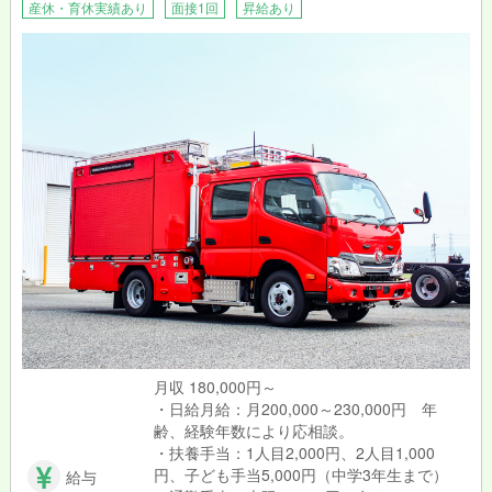
産休・育休実績あり
面接1回
昇給あり
◇電話＆メール対応
・電話での宿泊料金や空室状況の説明、道案内など
しっかりとした研修制度があるので安心して始められます◎
月収 180,000円～
・日給月給：月200,000～230,000円 年
齢、経験年数により応相談。
・扶養手当：1人目2,000円、2人目1,000
円、子ども手当5,000円（中学3年生まで）
給与