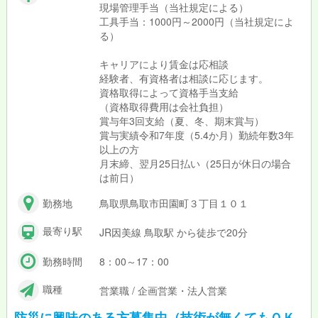
現場管理手当（当社規定による）
工具手当：1000円～2000円（当社規定によ
る）
キャリアにより賃金は応相談
経験者、有資格者は相談に応じます。
資格取得によって資格手当支給
（資格取得費用は会社負担）
賞与年3回支給（夏、冬、期末賞与）
賞与実績令和7年度（5.4か月）勤続年数3年
以上の方
月末締、翌月25日払い（25日が休日の場合
は前日）
勤務地
鳥取県鳥取市田園町３丁目１０１
最寄り駅
JR因美線 鳥取駅 から徒歩で20分
勤務時間
8：00～17：00
職種
営業職 / 企画営業・法人営業
防災に興味のある方募集中（技術が無くてもＯＫ