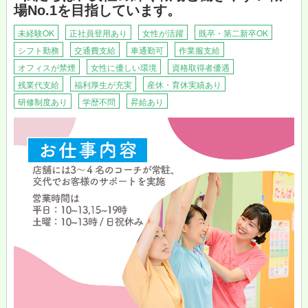
・Webサイト更新
場No.1を目指しています。
・SNS更新（インスタグラム等）
・宅配伝票作成
未経験OK
正社員登用あり
女性が活躍
既卒・第二新卒OK
┗PC操作
シフト勤務
交通費支給
車通勤可
作業服支給
・顧客対応業務
オフィスが禁煙
女性に優しい環境
資格取得者優遇
┗メール・電話
・同梱資料の準備・整理
残業代支給
福利厚生が充実
産休・育休実績あり
研修制度あり
学歴不問
昇給あり
≪午後≫
・発送作業補助
┗資料同梱、パッキング
・発送案内業務
┗メール・電話
PCスキルは難しい操作はありませんが、
ECショップの運営やお客さまとのメール対応など
の経験があればスムーズにオシゴトを進めれます◎
午前中の作業は事務所で、事務ワーク中心♪
午後は発送作業専用のスペースに移動します。
作業場所はキレイで温度も快適☆
梱包や発送業務は、複数名での作業で、
具体的に指示いたしますのでご安心くださいね！