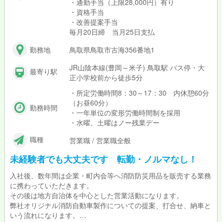
・通勤手当（上限28,000円）有り
・資格手当
・改善提案手当
毎月20日締 当月25日支払
勤務地
鳥取県鳥取市古海356番地1
JR山陰本線(豊岡～米子) 鳥取駅 バス停・大
最寄り駅
正小学校前から徒歩5分
・所定労働時間8：30～17：30 内休憩60分
（お昼60分）
勤務時間
・一年単位の変形労働時間制を採用
・水曜、土曜はノー残業デー
職種
営業職 / 営業職全般
未経験者でも大丈夫です 転勤・ノルマなし！
入社後、数年間は企業・町内会等へ消防防災用品を販売する業務
に携わっていただきます。
その後は地方自治体を中心とした営業活動になります。
弊社オリジナル消防自動車製作についての提案、打合せ、納車と
いう流れになります。