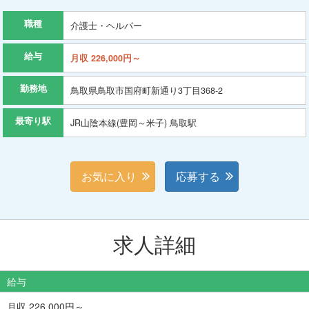
職種
介護士・ヘルパー
給与
月収 226,000円～
勤務地
鳥取県鳥取市国府町新通り3丁目368-2
最寄り駅
JR山陰本線(豊岡～米子) 鳥取駅
お気に入り
応募する
求人詳細
給与
月収 226,000円～