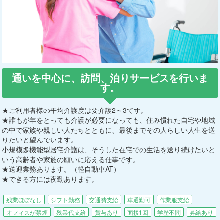
通いを中心に、訪問、泊りサービスを行いま
す。
★ご利用者様の平均介護度は要介護2～3です。
★誰もが年をとっても介護が必要になっても、住み慣れた自宅や地域
の中で家族や親しい人たちとともに、最後までその人らしい人生を送
りたいと望んでいます。
小規模多機能型居宅介護は、そうした在宅での生活を送り続けたいと
いう高齢者や家族の願いに応える仕事です。
★送迎業務あります。（軽自動車AT）
★できる方には夜勤あります。
残業ほぼなし
シフト勤務
交通費支給
車通勤可
作業服支給
オフィスが禁煙
残業代支給
賞与あり
面接1回
学歴不問
昇給あり