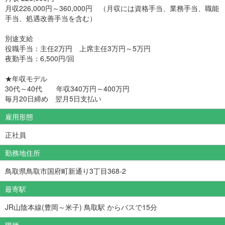
月収226,000円～360,000円 （月収には資格手当、業務手当、職能
手当、処遇改善手当を含む）
別途支給
役職手当：主任2万円 上席主任3万円～5万円
夜勤手当：6,500円/回
★年収モデル
30代～40代 年収340万円～400万円
毎月20日締め 翌月5日支払い
雇用形態
正社員
勤務地住所
鳥取県鳥取市国府町新通り3丁目368-2
最寄駅
JR山陰本線(豊岡～米子) 鳥取駅 からバスで15分
職種