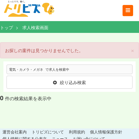
トップ
求人検索画面
×
お探しの案件は見つかりませんでした。
電気・カメラ・メガネ
で求人を検索中
絞り込み検索
0
件の検索結果を表示中
運営会社案内
トリビズについて
利用規約
個人情報保護方針
個人情報に関する公表文
ニュース
お祝い金について