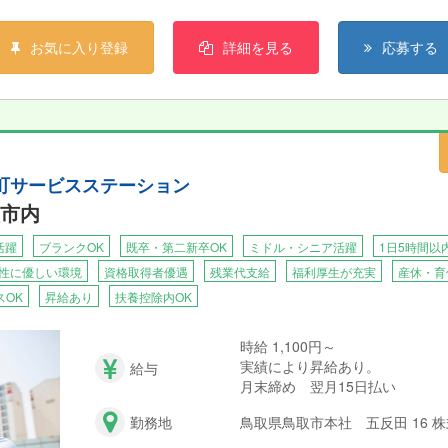
お気に入り登録
詳細を見る
応募する
 幸町サービスステーション
市内
活躍
ブランクOK
既卒・第二新卒OK
ミドル・シニア活躍
1日5時間以
性に優しい環境
資格取得者優遇
残業代支給
福利厚生が充実
産休・育
スOK
昇給あり
扶養控除内OK
時給 1,100円～
実績により昇給あり。
給与
月末締め 翌月15日払い
勤務地
鳥取県鳥取市本社 五反田 16 