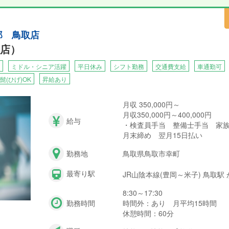
郎 鳥取店
店）
ミドル・シニア活躍
平日休み
シフト勤務
交通費支給
車通勤可
髭(ひげ)OK
昇給あり
月収 350,000円～
月収350,000円～400,000円
給与
・検査員手当 整備士手当 家
月末締め 翌月15日払い
勤務地
鳥取県鳥取市幸町
最寄り駅
JR山陰本線(豊岡～米子) 鳥取駅
8:30～17:30
勤務時間
時間外：あり 月平均15時間
休憩時間：60分