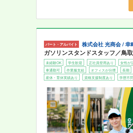
株式会社 光商会 /
パート・アルバイト
ガソリンスタンドスタッフ／鳥取
未経験OK
学生歓迎
正社員登用あり
女性が
車通勤可
作業服支給
オフィスが分煙
長期
産休・育休実績あり
資格支援制度あり
学歴不