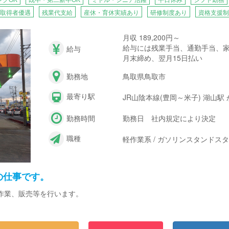
取得者優遇
残業代支給
産休・育休実績あり
研修制度あり
資格支援制
月収 189,200円～
給与には残業手当、通勤手当、
給与
月末締め、翌月15日払い
勤務地
鳥取県鳥取市
最寄り駅
JR山陰本線(豊岡～米子) 湖山駅 
勤務時間
勤務日 社内規定により決定
職種
軽作業系 / ガソリンスタンドス
の仕事です。
作業、販売等を行います。