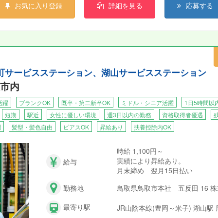
お気に入り登録
詳細を見る
応募する
 幸町サービスステーション、湖山サービスステーション
市内
活躍
ブランクOK
既卒・第二新卒OK
ミドル・シニア活躍
1日5時間以
短期
駅近
女性に優しい環境
週3日以内の勤務
資格取得者優遇
問
髪型・髪色自由
ピアスOK
昇給あり
扶養控除内OK
時給 1,100円～
実績により昇給あり。
給与
月末締め 翌月15日払い
勤務地
鳥取県鳥取市本社 五反田 16 
最寄り駅
JR山陰本線(豊岡～米子) 湖山駅 