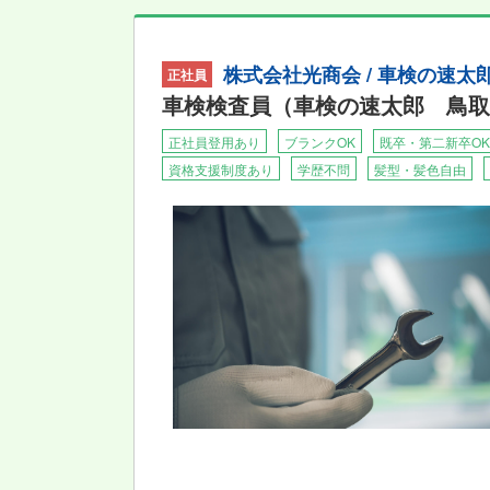
株式会社光商会 / 車検の速太
正社員
車検検査員（車検の速太郎 鳥取
正社員登用あり
ブランクOK
既卒・第二新卒OK
資格支援制度あり
学歴不問
髪型・髪色自由