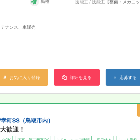
職種
技能工 / 技能工【整備・メカニ
）
ンテナンス、車販売
お気に入り登録
詳細を見る
応募する
S/幸町SS（鳥取市内）
大歓迎！
ンクOK
既卒・第二新卒OK
ミドル・シニア活躍
平日休み
シフト勤務