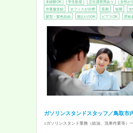
未経験OK
学生歓迎
正社員登用あり
女性が
作業服支給
オフィスが分煙
長期
短期
女
髪型・髪色自由
髭(ひげ)OK
ピアスOK
昇給
ガソリンスタンドスタッフ／鳥取市
○ガソリンスタンド業務（給油、洗車作業等）