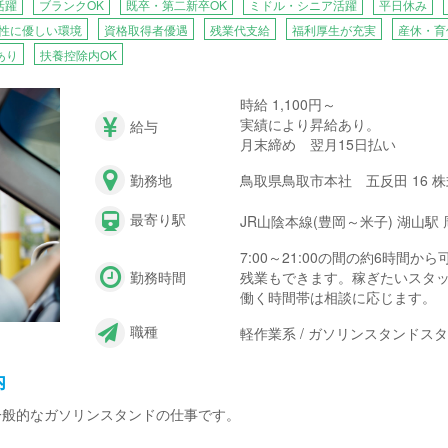
活躍
ブランクOK
既卒・第二新卒OK
ミドル・シニア活躍
平日休み
性に優しい環境
資格取得者優遇
残業代支給
福利厚生が充実
産休・育
あり
扶養控除内OK
時給 1,100円～
実績により昇給あり。
給与
月末締め 翌月15日払い
勤務地
鳥取県鳥取市本社 五反田 16 
最寄り駅
JR山陰本線(豊岡～米子) 湖山駅 
7:00～21:00の間の約6時間から
勤務時間
残業もできます。稼ぎたいスタ
働く時間帯は相談に応じます。
職種
軽作業系 / ガソリンスタンドス
内
一般的なガソリンスタンドの仕事です。