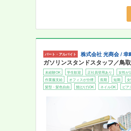
株式会社 光商会 /
パート・アルバイト
ガソリンスタンドスタッフ／鳥取
未経験OK
学生歓迎
正社員登用あり
女性が
作業服支給
オフィスが分煙
長期
短期
女
髪型・髪色自由
髭(ひげ)OK
ネイルOK
ピア