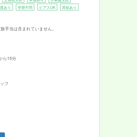
度あり
学歴不問
ピアスOK
昇給あり
家族手当は含まれていません。
から15分
タッフ