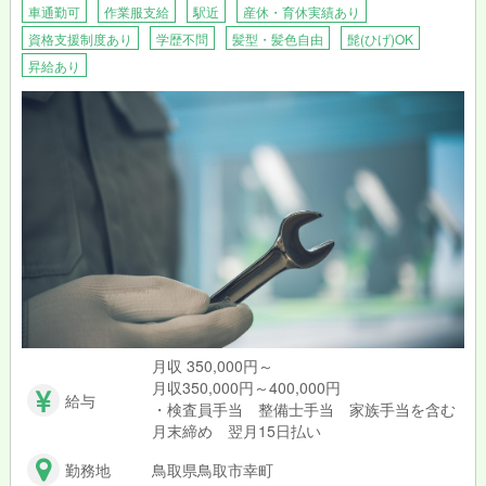
車通勤可
作業服支給
駅近
産休・育休実績あり
資格支援制度あり
学歴不問
髪型・髪色自由
髭(ひげ)OK
昇給あり
月収 350,000円～
月収350,000円～400,000円
給与
・検査員手当 整備士手当 家族手当を含む
月末締め 翌月15日払い
勤務地
鳥取県鳥取市幸町