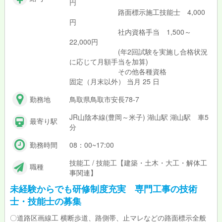
円
路面標示施工技能士 4,000
円
社内資格手当 1,500～
22,000円
(年2回試験を実施し合格状況
に応じて月額手当を加算)
その他各種資格
固定（月末以外） 当月 25 日
勤務地
鳥取県鳥取市安長78-7
JR山陰本線(豊岡～米子) 湖山駅 湖山駅 車5
最寄り駅
分
勤務時間
08：00~17:00
技能工 / 技能工【建築・土木・大工・解体工
職種
事関連】
未経験からでも研修制度充実 専門工事の技術
士・技能士の募集
〇道路区画線工 横断歩道、路側帯、止マレなどの路面標示全般