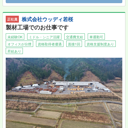
株式会社ウッディ若桜
正社員
製材工場でのお仕事です
未経験OK
ミドル・シニア活躍
交通費支給
車通勤可
オフィスが分煙
資格取得者優遇
面接1回
資格支援制度あり
昇給あり