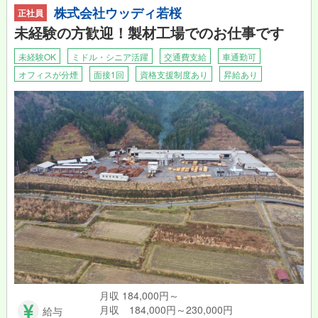
株式会社ウッディ若桜
正社員
未経験の方歓迎！製材工場でのお仕事です
未経験OK
ミドル・シニア活躍
交通費支給
車通勤可
オフィスが分煙
面接1回
資格支援制度あり
昇給あり
月収 184,000円～
月収 184,000円～230,000円
給与