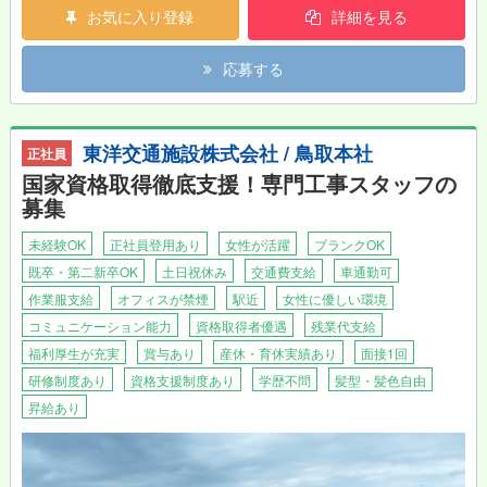
最初は製材機械を担当している職員の補助をしながら
お気に入り登録
詳細を見る
機械オペレーターを目指していただきます。
応募する
東洋交通施設株式会社 / 鳥取本社
正社員
国家資格取得徹底支援！専門工事スタッフの
募集
未経験OK
正社員登用あり
女性が活躍
ブランクOK
既卒・第二新卒OK
土日祝休み
交通費支給
車通勤可
作業服支給
オフィスが禁煙
駅近
女性に優しい環境
コミュニケーション能力
資格取得者優遇
残業代支給
福利厚生が充実
賞与あり
産休・育休実績あり
面接1回
研修制度あり
資格支援制度あり
学歴不問
髪型・髪色自由
昇給あり