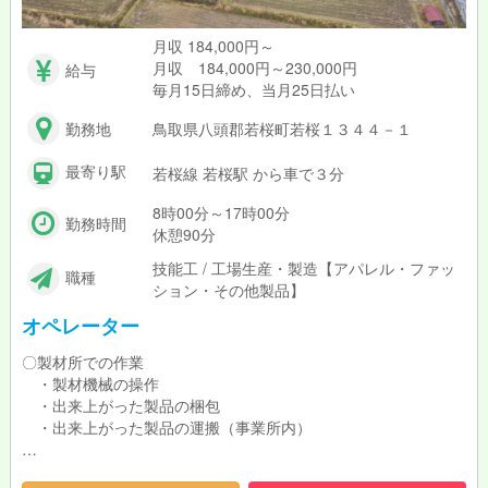
月収 184,000円～
月収 184,000円～230,000円
給与
毎月15日締め、当月25日払い
勤務地
鳥取県八頭郡若桜町若桜１３４４－１
最寄り駅
若桜線 若桜駅 から車で３分
8時00分～17時00分
勤務時間
休憩90分
技能工 / 工場生産・製造【アパレル・ファッ
職種
ション・その他製品】
オペレーター
〇製材所での作業
・製材機械の操作
・出来上がった製品の梱包
・出来上がった製品の運搬（事業所内）
未経験の方も大歓迎！