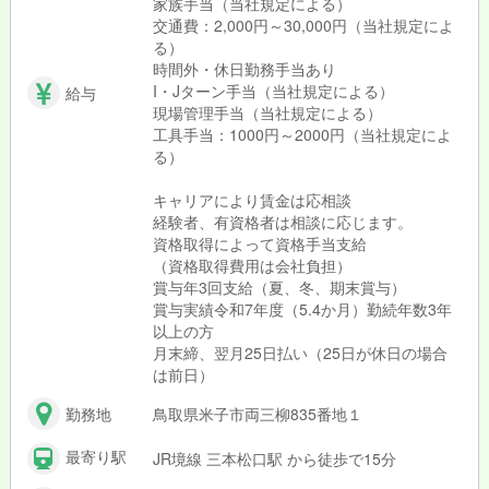
家族手当（当社規定による）
交通費：2,000円～30,000円（当社規定によ
る）
時間外・休日勤務手当あり
I・Jターン手当（当社規定による）
給与
現場管理手当（当社規定による）
工具手当：1000円～2000円（当社規定によ
る）
キャリアにより賃金は応相談
経験者、有資格者は相談に応じます。
資格取得によって資格手当支給
（資格取得費用は会社負担）
賞与年3回支給（夏、冬、期末賞与）
賞与実績令和7年度（5.4か月）勤続年数3年
以上の方
月末締、翌月25日払い（25日が休日の場合
は前日）
勤務地
鳥取県米子市両三柳835番地１
最寄り駅
JR境線 三本松口駅 から徒歩で15分