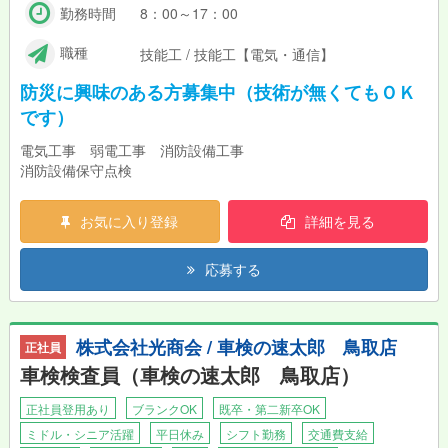
勤務時間
8：00～17：00
職種
技能工 / 技能工【電気・通信】
防災に興味のある方募集中（技術が無くてもＯＫ
です）
電気工事 弱電工事 消防設備工事
消防設備保守点検
お気に入り登録
詳細を見る
応募する
株式会社光商会 / 車検の速太郎 鳥取店
正社員
車検検査員（車検の速太郎 鳥取店）
正社員登用あり
ブランクOK
既卒・第二新卒OK
ミドル・シニア活躍
平日休み
シフト勤務
交通費支給