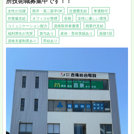
所技術職募集中です！！
女性が活躍
既卒・第二新卒OK
交通費支給
車通勤可
作業服支給
オフィスが禁煙
長期
女性に優しい環境
コミュニケーション能力
資格取得者優遇
残業代支給
福利厚生が充実
賞与あり
産休・育休実績あり
面接1回
資格支援制度あり
昇給あり