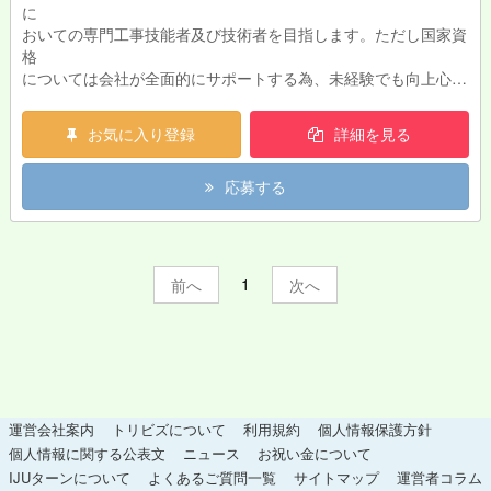
に
おいての専門工事技能者及び技術者を目指します。ただし国家資
格
については会社が全面的にサポートする為、未経験でも向上心さ
え
あれば問題ありません。
お気に入り登録
詳細を見る
〇交通安全施設工（基幹技能士）道路標識、防護柵等施工全般
〇公園施設工 点検、修繕、設計、更新
応募する
1
前
次
運営会社案内
トリビズについて
利用規約
個人情報保護方針
個人情報に関する公表文
ニュース
お祝い金について
IJUターンについて
よくあるご質問一覧
サイトマップ
運営者コラム