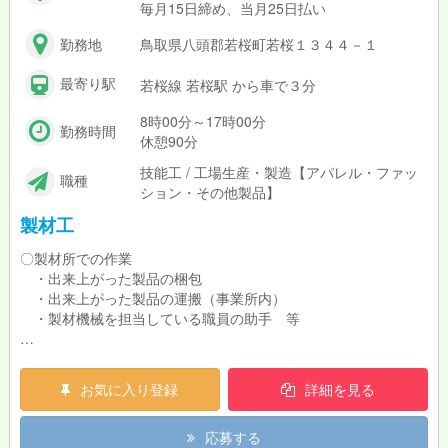
毎月15日締め、当月25日払い
勤務地
鳥取県八頭郡若桜町若桜１３４４－１
最寄り駅
若桜線 若桜駅 から車で３分
8時00分～17時00分
勤務時間
休憩90分
技能工 / 工場生産・製造【アパレル・ファッ
職種
ション・その他製品】
製材工
〇製材所での作業
・出来上がった製品の梱包
・出来上がった製品の運搬（事業所内）
・製材機械を担当している職員の助手 等
未経験の方も大歓迎！
最初は先輩職員と組んで仕事を覚えて頂きます。
お気に入り登録
詳細を見る
応募する