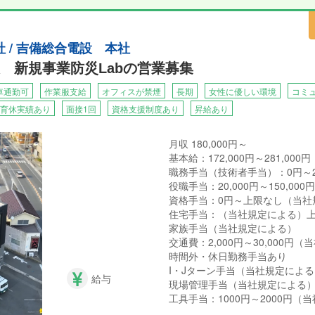
 / 吉備総合電設 本社
 新規事業防災Labの営業募集
車通勤可
作業服支給
オフィスが禁煙
長期
女性に優しい環境
コミ
育休実績あり
面接1回
資格支援制度あり
昇給あり
月収 180,000円～
基本給：172,000円～281,000円
職務手当（技術者手当）：0円～20
役職手当：20,000円～150,00
資格手当：0円～上限なし（当社
住宅手当：（当社規定による）上限1
家族手当（当社規定による）
交通費：2,000円～30,000円
時間外・休日勤務手当あり
I・Jターン手当（当社規定による
給与
現場管理手当（当社規定による
工具手当：1000円～2000円（