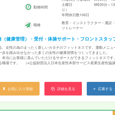
土曜日 9時30分～13時3
勤務時間
り）
年間休日数106日
教育・インストラクター・通訳・
職種
ツトレーナー
務（健康管理）・受付・体操サポート・フロントスタッ
る、女性の為のまったく新しいカタチのフィットネスです。運動メニュー
一歩を踏み出せなかった多くの女性の健康習慣をつくってきました。
り、本当にお客様に喜んでいただけるサポートができるフィットネスで
職場です。 （※公益財団法人日本生産性本部サービス産業生産性協議会「
い。 だけどプライベートも大事にしたい。カーブスなら両立できます
お気に入り登録
詳細を見る
応募する