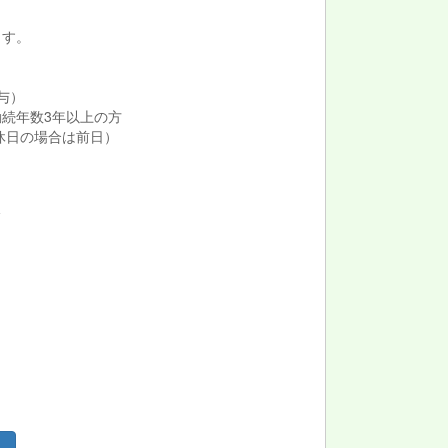
ます。
与）
勤続年数3年以上の方
が休日の場合は前日）
１
分