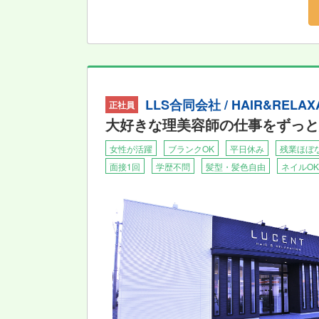
LLS合同会社 / HAIR&RELAX
正社員
大好きな理美容師の仕事をずっと
女性が活躍
ブランクOK
平日休み
残業ほぼ
面接1回
学歴不問
髪型・髪色自由
ネイルOK