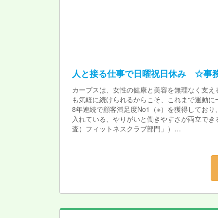
人と接る仕事で日曜祝日休み ☆事
カーブスは、女性の健康と美容を無理なく支え
も気軽に続けられるからこそ、これまで運動に
8年連続で顧客満足度No1（※）を獲得してお
入れている、やりがいと働きやすさが両立できる
査）フィットネスクラブ部門」）
★カーブスで働く魅力★
\カーブスのおすすめポイント/
やっぱり運動が好き。運動・健康にかかわりた
★こんな方にお勧め★
・お話するのが好きな方
・人の役に立てる仕事がしたい方
・体を動かすのが好きな方