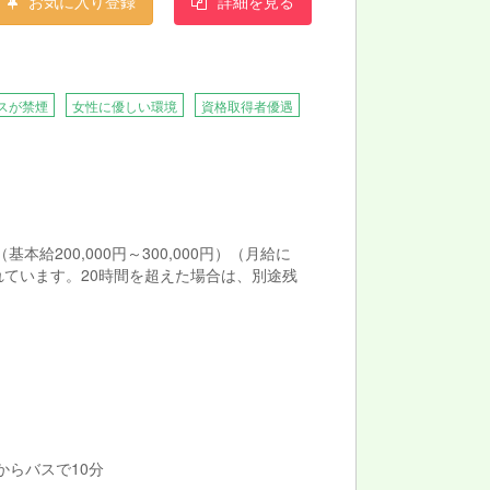
お気に入り登録
詳細を見る
、日々の業務や研修会を通じて、全スタッフに
ぷりのお仕事です。
スが禁煙
女性に優しい環境
資格取得者優遇
 （基本給200,000円～300,000円）（月給に
れています。20時間を超えた場合は、別途残
 からバスで10分