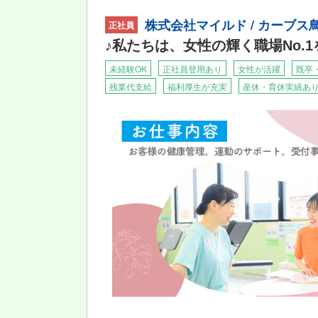
株式会社マイルド / カーブ
★自分で考え、行動する力が身につきます！★
正社員
「カーブス鳥取東店」「カーブス鳥取北店」「
♪私たちは、女性の輝く職場No.
自分で考え行動する力をみにつけ、地域に貢献
人々が運動を通して病気へのリスクを減らすこ
未経験OK
正社員登用あり
女性が活躍
既卒
残業代支給
福利厚生が充実
産休・育休実績あ