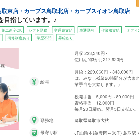
ス鳥取東店・カーブス鳥取北店・カーブスイオン鳥取店
カーブスイオン鳥取店」を運営するのは、株式会社マイルド。当社では
1を目指しています。♪
できる人材を育成したいと考えています。
とが出来れば、地域の方々がもっと元気になれる、そんなやりがいたっ
・第二新卒OK
シフト勤務
交通費支給
車通勤可
作業服支給
オフィ
り
研修制度あり
学歴不問
昇給あり
月収 223,340円～
使用期間3か月217,620円
月給：229,060円～343,600円
は、みなし残業20時間分が含ま
給与
業手当を支給します。）
役職手当：5,000円～80,000円
資格手当：12,000円
毎月20日締め。翌月5日支払い。
勤務地
鳥取県鳥取市大杙
最寄り駅
JR山陰本線(豊岡～米子) 鳥取駅