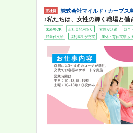
株式会社マイルド / カーブ
正社員
♪私たちは、女性の輝く職場と働き
未経験OK
正社員登用あり
女性が活躍
既卒
残業代支給
福利厚生が充実
産休・育休実績あ