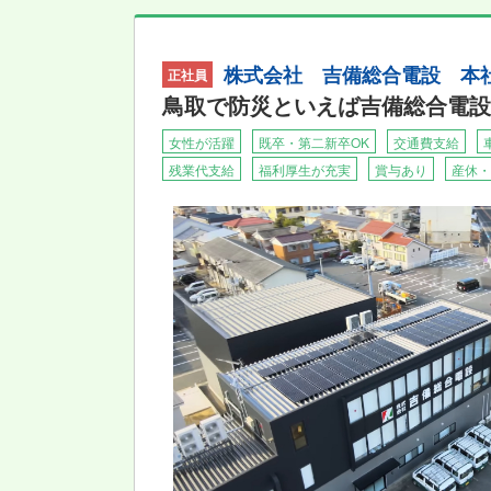
株式会社 吉備総合電設 本社
正社員
鳥取で防災といえば吉備総合電設
女性が活躍
既卒・第二新卒OK
交通費支給
残業代支給
福利厚生が充実
賞与あり
産休・