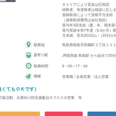
キャリアにより賃金は応相談
経験者、有資格者は相談に応じ
資格取得によって資格手当支給
（資格取得費用は会社負担）
賞与年3回支給（夏、冬、期末賞
賞与実績令和7年度（5.4か月）
月末締、翌月25日払い（25日
勤務地
鳥取県鳥取市田園町３丁目１０
最寄り駅
JR因美線 鳥取駅 から徒歩で20
勤務時間
8：00～17：00
職種
営業職 / 企画営業・法人営業
無くてもＯＫです）
広報活動 企業向け防災備蓄品サブスクの営業 等