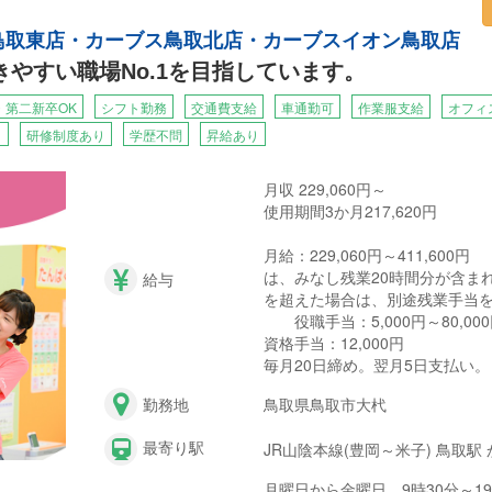
ス鳥取東店・カーブス鳥取北店・カーブスイオン鳥取店
やすい職場No.1を目指しています。
・第二新卒OK
シフト勤務
交通費支給
車通勤可
作業服支給
オフィ
り
研修制度あり
学歴不問
昇給あり
月収 229,060円～
使用期間3か月217,620円
月給：229,060円～411,600円
は、みなし残業20時間分が含ま
給与
を超えた場合は、別途残業手当
役職手当：5,000円～80,00
資格手当：12,000円
毎月20日締め。翌月5日支払い。
勤務地
鳥取県鳥取市大杙
最寄り駅
JR山陰本線(豊岡～米子) 鳥取駅
月曜日から金曜日 9時30分～19