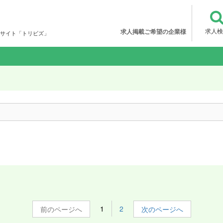
求人検
求人掲載ご希望の企業様
サイト「トリビズ」
1
2
前
次