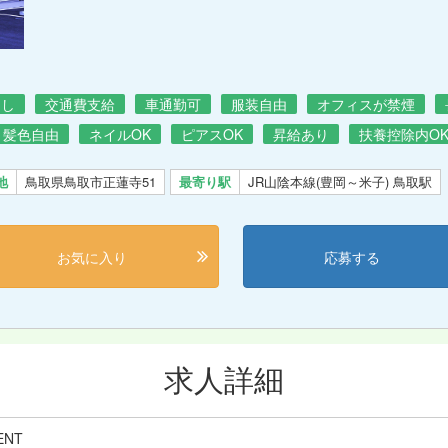
なし
交通費支給
車通勤可
服装自由
オフィスが禁煙
・髪色自由
ネイルOK
ピアスOK
昇給あり
扶養控除内O
地
鳥取県鳥取市正蓮寺51
最寄り駅
JR山陰本線(豊岡～米子) 鳥取駅
お気に入り
応募する
求人詳細
ENT