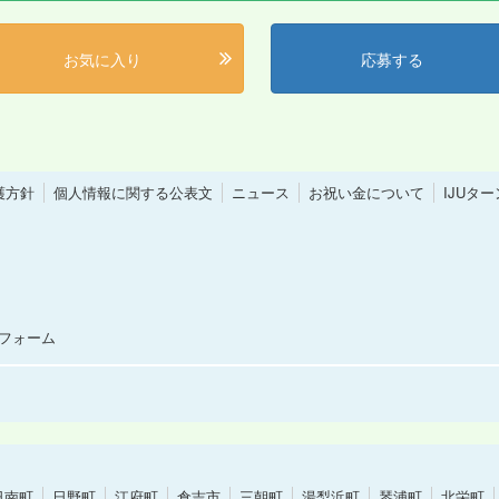
お気に入り
応募する
護方針
個人情報に関する公表文
ニュース
お祝い金について
IJUタ
フォーム
日南町
日野町
江府町
倉吉市
三朝町
湯梨浜町
琴浦町
北栄町