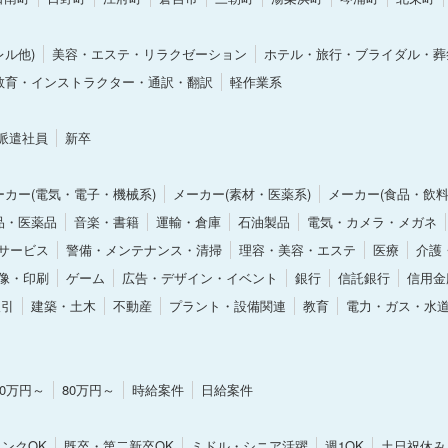
ル他)
美容・エステ・リラクゼーション
ホテル・旅行・ブライダル・葬
教育・インストラクター・通訳・翻訳
軽作業系
派遣社員
新卒
ーカー(電気・電子・機械系)
メーカー(素材・医薬系)
メーカー(食品・飲料
品・医薬品
音楽・書籍
運輸・倉庫
石油製品
電気・カメラ・メガネ
サービス
警備・メンテナンス・清掃
理容・美容・エステ
医療
介護
像・印刷
ゲーム
広告・デザイン・イベント
銀行
信託銀行
信用金
取引
建築・土木
不動産
プラント・設備関連
教育
電力・ガス・水
70万円～
80万円～
時給案件
日給案件
ンクOK
既卒・第二新卒OK
ミドル・シニア活躍
週1OK
土日祝休み