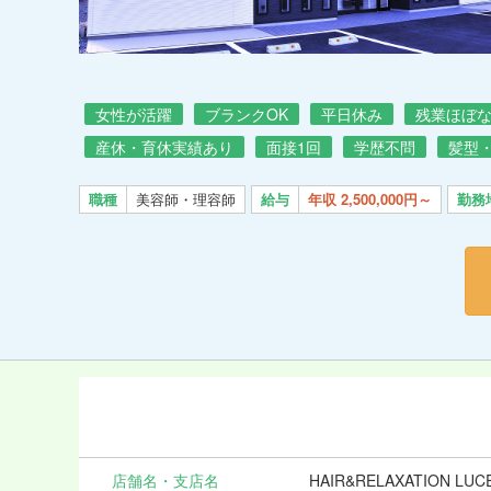
女性が活躍
ブランクOK
平日休み
残業ほぼ
産休・育休実績あり
面接1回
学歴不問
髪型
職種
美容師・理容師
給与
年収 2,500,000円～
勤務
店舗名・支店名
HAIR&RELAXATION LUC