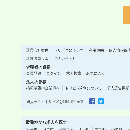
運営会社案内
トリビズについて
利用規約
個人情報保
運営者コラム
お問い合わせ
求職者の皆様
会員登録
ログイン
求人検索
お気に入り
法人の皆様
掲載希望の企業様へ
トリビズAdsについて
求人広告掲載
求人サイト トリビズをSNSでシェア
勤務地から求人を探す
米子市
境港市
日吉津村
大山町
南部町
伯耆町