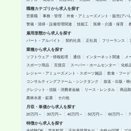
職種カテゴリから求人を探す
営業職
事務・管理
外食・アミューズメント・販売(アパレ
警備・清掃・設備管理関連
技能工
医療・介護・保育
雇用形態から求人を探す
パート・アルバイト
契約社員
正社員
フリーランス
業種から求人を探す
ソフトウェア・情報処理
通信
インターネット関連
メ
スポーツ用品
百貨店
スーパー・ホームセンター
化粧
レジャー・アミューズメント・スポーツ施設
飲食・フード
コンサルティングファーム・シンクタンク
放送・出版・映
クレジット・信販・消費者金融
リース・レンタル
商品
農林水産・鉱業
その他
月収・単価から求人を探す
20万円～
30万円～
40万円～
50万円～
60万円～
特徴から求人を探す
未経験OK
学生歓迎
正社員登用あり
女性が活躍
ブラ