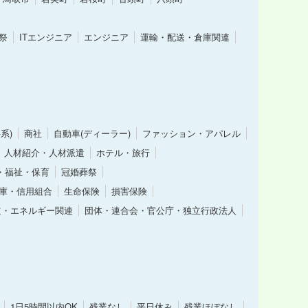
祭
ITエンジニア
エンジニア
運輸・配送・倉庫関連
系)
商社
自動車(ディーラー)
ファッション・アパレル
人材紹介・人材派遣
ホテル・旅行
・福祉・保育
冠婚葬祭
庫・信用組合
生命保険
損害保険
道・エネルギー関連
団体・連合会・官公庁・独立行政法人
1日5時間以内OK
残業なし
平日休み
残業ほぼなし