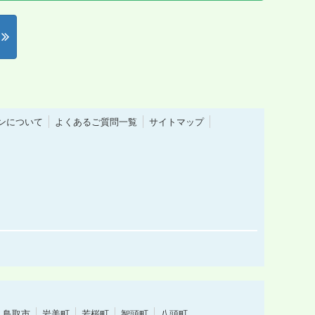
ーンについて
よくあるご質問一覧
サイトマップ
鳥取市
岩美町
若桜町
智頭町
八頭町