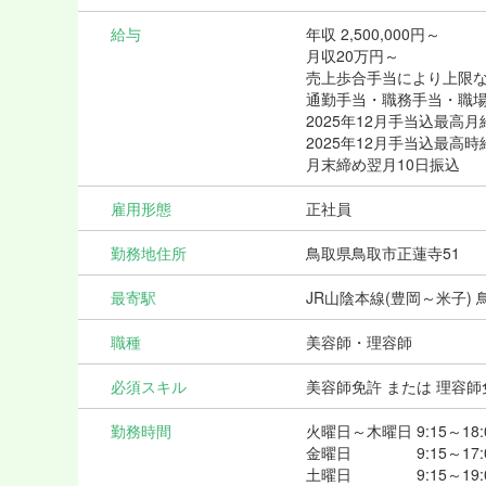
給与
年収 2,500,000円～
月収20万円～
売上歩合手当により上限
通勤手当・職務手当・職場n
2025年12月手当込最高月
2025年12月手当込最高
月末締め翌月10日振込
雇用形態
正社員
勤務地住所
鳥取県鳥取市正蓮寺51
最寄駅
JR山陰本線(豊岡～米子) 
職種
美容師・理容師
必須スキル
美容師免許 または 理容師
勤務時間
火曜日～木曜日 9:15～18:
金曜日 9:15～17:
土曜日 9:15～19: