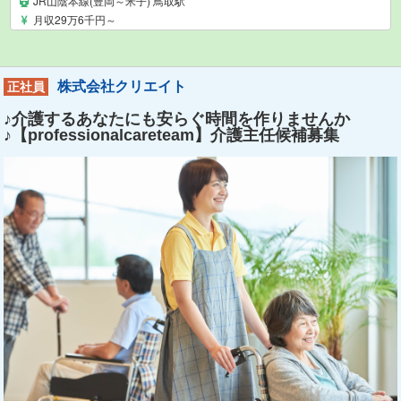
JR山陰本線(豊岡～米子) 鳥取駅
月収29万6千円～
株式会社クリエイト
正社員
♪介護するあなたにも安らぐ時間を作りませんか
♪【professionalcareteam】介護主任候補募集