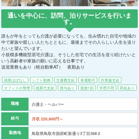
通いを中心に、訪問、泊りサービスを行いま
す。
誰もが年をとっても介護が必要になっても、住み慣れた自宅や地域の
中で家族や親しい人たちとともに、最後までその人らしい人生を送り
たいと望んでいます。
小規模多機能型居宅介護は、そうした在宅での生活を送り続けたいと
いう高齢者や家族の願いに応える仕事です。
送迎業務もあり（軽自動車AT） 夜勤あり
残業ほぼなし
シフト勤務
交通費支給
車通勤可
作業服支給
オフィスが禁煙
残業代支給
賞与あり
面接1回
学歴不問
昇給あり
職種
介護士・ヘルパー
給与
月収 220,800円～
勤務地
鳥取県鳥取市国府町新通り3丁目368-2