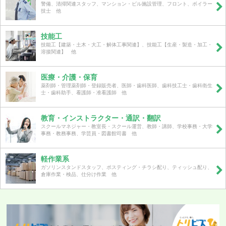
警備、清掃関連スタッフ、マンション・ビル施設管理、フロント、ボイラー
技士 他
技能工
技能工【建築・土木・大工・解体工事関連】、技能工【生産・製造・加工・
溶接関連】 他
医療・介護・保育
薬剤師・管理薬剤師・登録販売者、医師・歯科医師、歯科技工士・歯科衛生
士・歯科助手、看護師・准看護師 他
教育・インストラクター・通訳・翻訳
スクールマネジャー・教室長・スクール運営、教師・講師、学校事務・大学
事務・教務事務、学芸員・図書館司書 他
軽作業系
ガソリンスタンドスタッフ、ポスティング・チラシ配り、ティッシュ配り、
倉庫作業・検品、仕分け作業 他