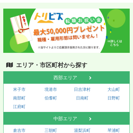
エリア・市区町村から探す
西部エリア
米子市
境港市
日吉津村
大山町
南部町
伯耆町
日南町
日野町
江府町
中部エリア
倉吉市
三朝町
湯梨浜町
琴浦町