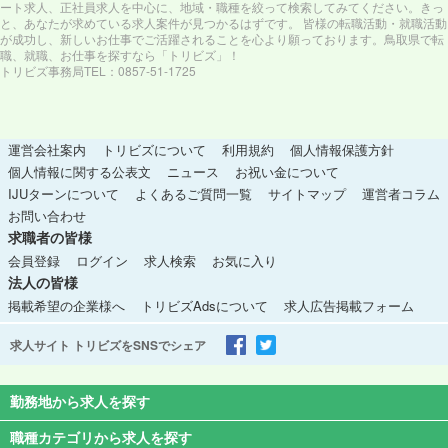
ート求人、正社員求人を中心に、地域・職種を絞って検索してみてください。きっ
と、あなたが求めている求人案件が見つかるはずです。 皆様の転職活動・就職活動
が成功し、新しいお仕事でご活躍されることを心より願っております。鳥取県で転
職、就職、お仕事を探すなら「トリビズ」！
トリビズ事務局TEL：0857-51-1725
運営会社案内
トリビズについて
利用規約
個人情報保護方針
個人情報に関する公表文
ニュース
お祝い金について
IJUターンについて
よくあるご質問一覧
サイトマップ
運営者コラム
お問い合わせ
求職者の皆様
会員登録
ログイン
求人検索
お気に入り
法人の皆様
掲載希望の企業様へ
トリビズAdsについて
求人広告掲載フォーム
求人サイト トリビズをSNSでシェア
勤務地から求人を探す
職種カテゴリから求人を探す