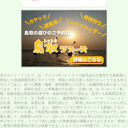
求人サイト「トリビズ」は、アクシスITパートナーズ株式会社が運営する鳥取県に
特化した地域密着型求人サイトです。鳥取に本社を置く当社だからこそできる求人
サイトであり、様々な業種・職種・雇用形態などの求人・転職情報を取り扱ってお
ります。また、採用が決定した求職者の方全員に「お祝い金」をプレゼント！転
職・就職活動を鳥取県内(米子市、鳥取市他)で行う場合は、是非とも鳥取限定求人
サイト「トリビズ」をご利用ください。 雇用形態も幅広く、パート・アルバイト、
正社員、契約社員、派遣社員、新卒社員など、ご希望に合わせて当サイトから求人
を検索、ご応募頂けます。 また、随時トリビズに関するイベントも開催しており、
この求人サイトを通して鳥取県の就職・転職市場を盛り上げていく所存です。お仕
事を通して、鳥取県へのIターン・Jターン・Uターンをお考えの方にもオススメの
求人サイトです。 トリビズ内には様々な募集情報が掲載されておりますが、簡単に
ご希望の鳥取県内の求人が検索できることもトリビズの特徴です。アルバイト・パ