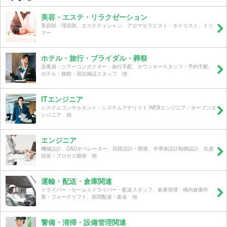
美容・エステ・リラクゼーション
美容師・理容師、エステティシャン、アロマセラピスト・ネイリスト、トリ
マー
ホテル・旅行・ブライダル・葬祭
添乗員・ツアーコンダクター・旅行手配、カウンタースタッフ・予約手配、
ホテル・旅館・宿泊施設スタッフ 他
ITエンジニア
システムコンサルタント・システムアナリスト,WEBエンジニア・オープンエ
ンジニア 他
エンジニア
機械設計、CADオペレーター、回路設計・開発、半導体設計制御設計、生産
技術・プロセス開発 他
運輸・配送・倉庫関連
ドライバー・セールスドライバー・配送スタッフ、倉庫管理・構内倉庫作
業・フォークリフト、新聞配達・集金 他
警備・清掃・設備管理関連