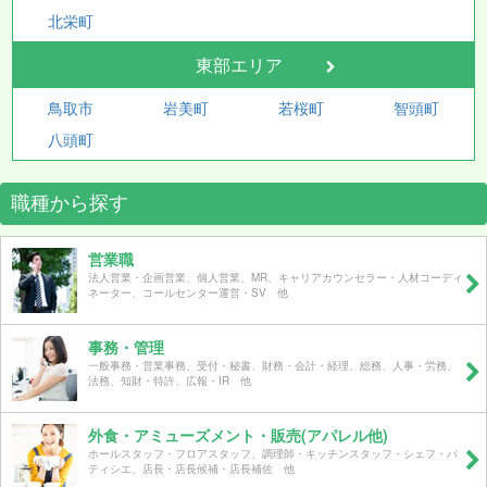
北栄町
東部エリア
鳥取市
岩美町
若桜町
智頭町
八頭町
職種から探す
営業職
法人営業・企画営業、個人営業、MR、キャリアカウンセラー・人材コーディ
ネーター、コールセンター運営・SV 他
事務・管理
一般事務・営業事務、受付・秘書、財務・会計・経理、総務、人事・労務、
法務、知財・特許、広報・IR 他
外食・アミューズメント・販売(アパレル他)
ホールスタッフ・フロアスタッフ、調理師・キッチンスタッフ・シェフ・パ
ティシエ、店長・店長候補・店長補佐 他