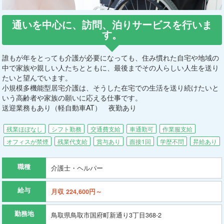
通いを中心に、訪問、泊りサービスを行いま
す。
誰もが年をとっても介護が必要になっても、住み慣れた自宅や地域の
中で家族や親しい人たちとともに、最後までその人らしい人生を送り
たいと望んでいます。
小規模多機能型居宅介護は、そうした在宅での生活を送り続けたいと
いう高齢者や家族の願いに応える仕事です。
送迎業務もあり（軽自動車AT） 夜勤あり
残業ほぼなし
シフト勤務
交通費支給
車通勤可
作業服支給
オフィスが禁煙
残業代支給
賞与あり
面接1回
学歴不問
昇給あり
職種
介護士・ヘルパー
給与
月収 224,600円～
勤務地
鳥取県鳥取市国府町新通り3丁目368-2