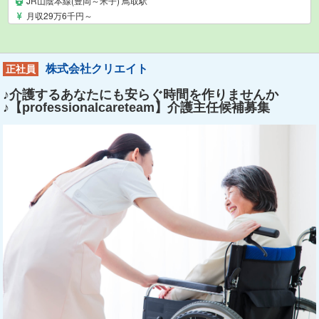
JR山陰本線(豊岡～米子) 鳥取駅
月収29万6千円～
株式会社クリエイト
正社員
♪介護するあなたにも安らぐ時間を作りませんか
♪【professionalcareteam】介護主任候補募集